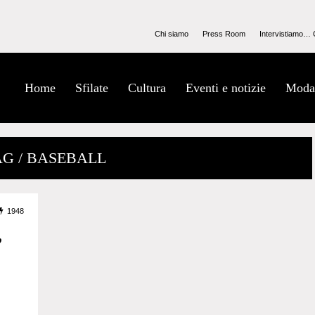
Chi siamo
Press Room
Intervistiamo… 
Home
Sfilate
Cultura
Eventi e notizie
Moda
AG / BASEBALL
1948
”