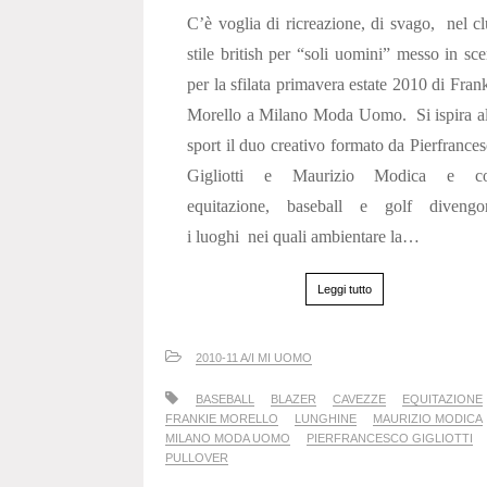
C’è voglia di ricreazione, di svago, nel c
stile british per “soli uomini” messo in sc
per la sfilata primavera estate 2010 di Fran
Morello a Milano Moda Uomo. Si ispira a
sport il duo creativo formato da Pierfrance
Gigliotti e Maurizio Modica e co
equitazione, baseball e golf divengo
i luoghi nei quali ambientare la…
Leggi tutto
2010-11 A/I MI UOMO
BASEBALL
BLAZER
CAVEZZE
EQUITAZIONE
FRANKIE MORELLO
LUNGHINE
MAURIZIO MODICA
MILANO MODA UOMO
PIERFRANCESCO GIGLIOTTI
PULLOVER