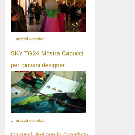
...
articoli correlati
SKY-TG24-Mostra Capucci
per giovani designer
...
articoli correlati
Capucci: Believe in Creativity