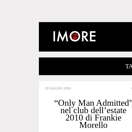
T
23 GIUGNO 2009
“Only Man Admitted
nel club dell’estate
2010 di Frankie
Morello