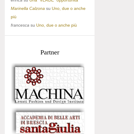
enrica
su
Una “VERDE” opportunità
Marinella Calzona
su
Uno, due o anche
più
francesca
su
Uno, due o anche più
Partner