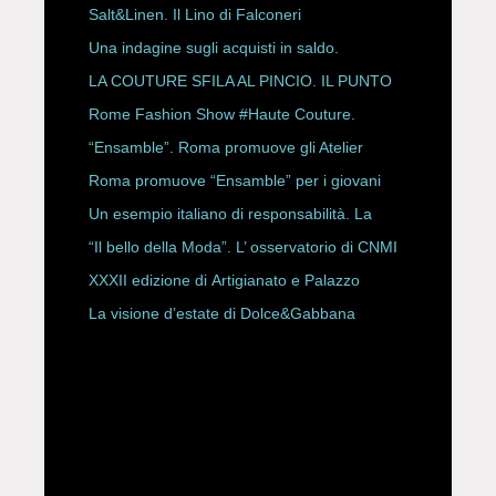
Salt&Linen. Il Lino di Falconeri
Una indagine sugli acquisti in saldo.
LA COUTURE SFILA AL PINCIO. IL PUNTO
CON ALESSANDRO ONORATO E
Rome Fashion Show #Haute Couture.
ROBERTA ANGELILLI
“Ensamble”. Roma promuove gli Atelier
Storici
Roma promuove “Ensamble” per i giovani
Un esempio italiano di responsabilità. La
Rete Slow Fiber
“Il bello della Moda”. L’ osservatorio di CNMI
XXXII edizione di Artigianato e Palazzo
La visione d’estate di Dolce&Gabbana