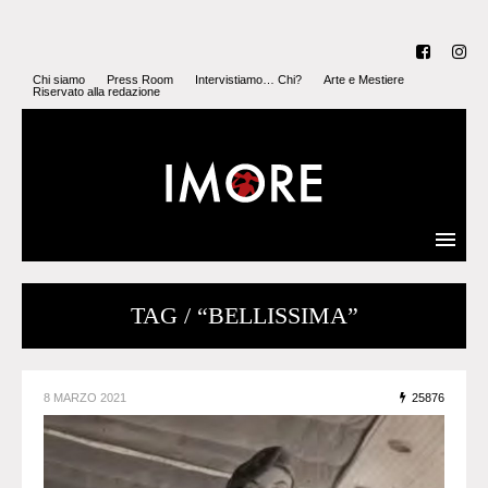
Chi siamo
Press Room
Intervistiamo… Chi?
Arte e Mestiere
Riservato alla redazione
TAG / “BELLISSIMA”
8 MARZO 2021
25876