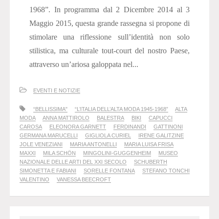
1968”. In programma dal 2 Dicembre 2014 al 3
Maggio 2015, questa grande rassegna si propone di
stimolare una riflessione sull’identità non solo
stilistica, ma culturale tout-court del nostro Paese,
attraverso un’ariosa galoppata nel...
EVENTI E NOTIZIE
“BELLISSIMA"
“L’ITALIA DELL’ALTA MODA 1945-1968”
ALTA
MODA
ANNA MATTIROLO
BALESTRA
BIKI
CAPUCCI
CAROSA
ELEONORA GARNETT
FERDINANDI
GATTINONI
GERMANA MARUCELLI
GIGLIOLA CURIEL
IRENE GALITZINE
JOLE VENEZIANI
MARIA ANTONELLI
MARIA LUISA FRISA
MAXXI
MILA SCHÖN
MINGOLINI-GUGGENHEIM
MUSEO
NAZIONALE DELLE ARTI DEL XXI SECOLO
SCHUBERTH
SIMONETTA E FABIANI
SORELLE FONTANA
STEFANO TONCHI
VALENTINO
VANESSA BEECROFT