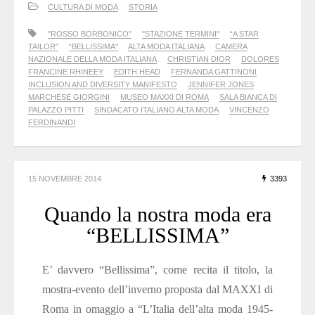
CULTURA DI MODA
STORIA
"ROSSO BORBONICO"
"STAZIONE TERMINI"
“A STAR
TAILOR”
“BELLISSIMA"
ALTA MODA ITALIANA
CAMERA
NAZIONALE DELLA MODA ITALIANA
CHRISTIAN DIOR
DOLORES
FRANCINE RHINEEY
EDITH HEAD
FERNANDA GATTINONI
INCLUSION AND DIVERSITY MANIFESTO
JENNIFER JONES
MARCHESE GIORGINI
MUSEO MAXXI DI ROMA
SALA BIANCA DI
PALAZZO PITTI
SINDACATO ITALIANO ALTA MODA
VINCENZO
FERDINANDI
15 NOVEMBRE 2014
3393
Quando la nostra moda era
“BELLISSIMA”
E’ davvero “Bellissima”, come recita il titolo, la
mostra-evento dell’inverno proposta dal MAXXI di
Roma in omaggio a “L’Italia dell’alta moda 1945-