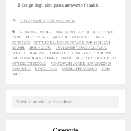
Il design degli abiti passa attraverso l’analisi...
2014 GENNAIO ALTAROMALTAMODA
ALTAROMALTAMODA
BANCA POPOLARE DI LODI DI RENZO
PIANO
BURJ DOHA DEL QATAR DI JEAN NOUVEL
HAUTE
CONCRETE
ISTITUTO DEL MONDO ARABO DI PARIGI DI JEAN
NOUVEL
JEAN NOUVEL
JEAN-MARIE TJIBAOU CULTURAL
CENTER
JEAN-MARIE TJIBAOU CULTURAL CENTER IN NUOVA
CALEDONIA DI RENZO PIANO
MAXXI
MUSEO NAZIONALE DELLE
ARTI DEL XXI SECOLO
PONTE-PADIGLIONE DI SARAGOZZA DI
ZAHA HADID
RENZO PIANO
SABRINA PERSECHINO
ZAHA
HADID
Categorie