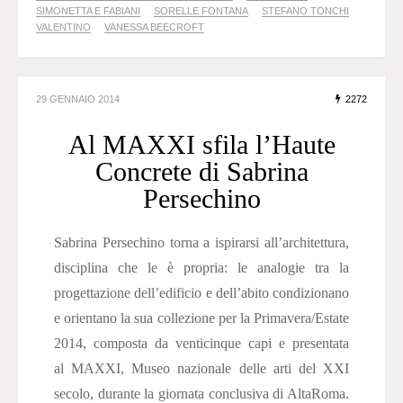
SIMONETTA E FABIANI
SORELLE FONTANA
STEFANO TONCHI
VALENTINO
VANESSA BEECROFT
29 GENNAIO 2014
2272
Al MAXXI sfila l’Haute
Concrete di Sabrina
Persechino
Sabrina Persechino torna a ispirarsi all’architettura,
disciplina che le è propria: le analogie tra la
progettazione dell’edificio e dell’abito condizionano
e orientano la sua collezione per la Primavera/Estate
2014, composta da venticinque capi e presentata
al MAXXI, Museo nazionale delle arti del XXI
secolo, durante la giornata conclusiva di AltaRoma.