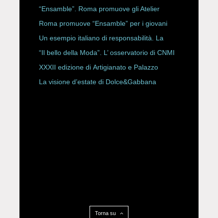
ROBERTA ANGELILLI
“Ensamble”. Roma promuove gli Atelier
Storici
Roma promuove “Ensamble” per i giovani
Un esempio italiano di responsabilità. La
Rete Slow Fiber
“Il bello della Moda”. L’ osservatorio di CNMI
XXXII edizione di Artigianato e Palazzo
La visione d’estate di Dolce&Gabbana
Torna su