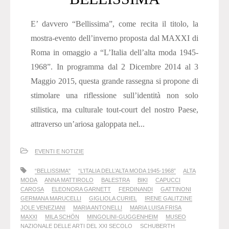
E’ davvero “Bellissima”, come recita il titolo, la
mostra-evento dell’inverno proposta dal MAXXI di
Roma in omaggio a “L’Italia dell’alta moda 1945-
1968”. In programma dal 2 Dicembre 2014 al 3
Maggio 2015, questa grande rassegna si propone di
stimolare una riflessione sull’identità non solo
stilistica, ma culturale tout-court del nostro Paese,
attraverso un’ariosa galoppata nel...
EVENTI E NOTIZIE
“BELLISSIMA"
“L’ITALIA DELL’ALTA MODA 1945-1968”
ALTA
MODA
ANNA MATTIROLO
BALESTRA
BIKI
CAPUCCI
CAROSA
ELEONORA GARNETT
FERDINANDI
GATTINONI
GERMANA MARUCELLI
GIGLIOLA CURIEL
IRENE GALITZINE
JOLE VENEZIANI
MARIA ANTONELLI
MARIA LUISA FRISA
MAXXI
MILA SCHÖN
MINGOLINI-GUGGENHEIM
MUSEO
NAZIONALE DELLE ARTI DEL XXI SECOLO
SCHUBERTH