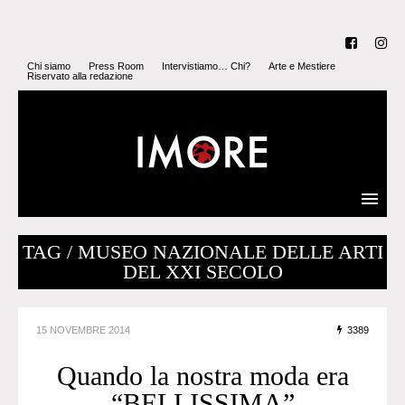
Chi siamo
Press Room
Intervistiamo… Chi?
Arte e Mestiere
Riservato alla redazione
TAG / MUSEO NAZIONALE DELLE ARTI
DEL XXI SECOLO
15 NOVEMBRE 2014
3389
Quando la nostra moda era
“BELLISSIMA”