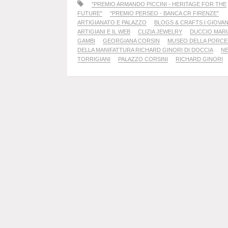
"PREMIO ARMANDO PICCINI - HERITAGE FOR THE
FUTURE"
"PREMIO PERSEO - BANCA CR FIRENZE"
ARTIGIANATO E PALAZZO
BLOGS & CRAFTS I GIOVAN
ARTIGIANI E IL WEB
CLIZIA JEWELRY
DUCCIO MARI
GAMBI
GEORGIANA CORSIN
MUSEO DELLA PORCE
DELLA MANIFATTURA RICHARD GINORI DI DOCCIA
NE
TORRIGIANI
PALAZZO CORSINI
RICHARD GINORI