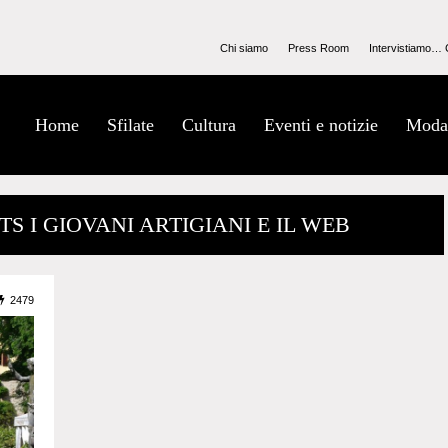
Chi siamo
Press Room
Intervistiamo… 
Home
Sfilate
Cultura
Eventi e notizie
Moda
S I GIOVANI ARTIGIANI E IL WEB
2479