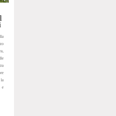
l
i
la
zo
ra,
lle
ra
re
la
o e