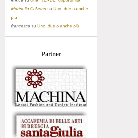
enrica
su
Una “VERDE” opportunità
Marinella Calzona
su
Uno, due o anche
più
francesca
su
Uno, due o anche più
Partner