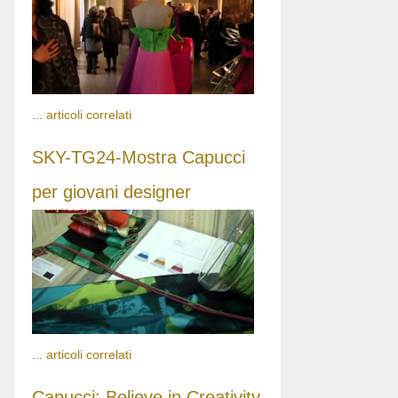
...
articoli correlati
SKY-TG24-Mostra Capucci
per giovani designer
...
articoli correlati
Capucci: Believe in Creativity