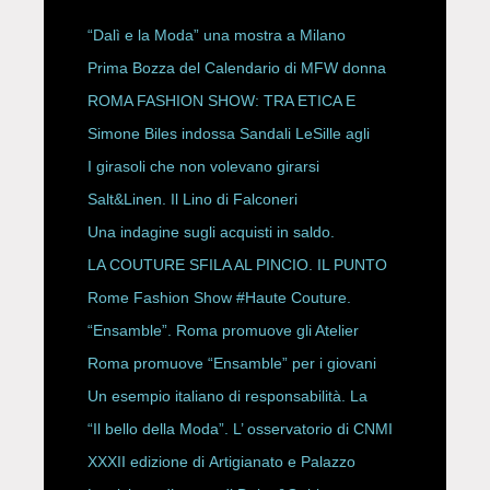
“Dalì e la Moda” una mostra a Milano
Prima Bozza del Calendario di MFW donna
P/E 2027
ROMA FASHION SHOW: TRA ETICA E
HAUTE COUTURE
Simone Biles indossa Sandali LeSille agli
ESPY Awards 2026
I girasoli che non volevano girarsi
Salt&Linen. Il Lino di Falconeri
Una indagine sugli acquisti in saldo.
LA COUTURE SFILA AL PINCIO. IL PUNTO
CON ALESSANDRO ONORATO E
Rome Fashion Show #Haute Couture.
ROBERTA ANGELILLI
“Ensamble”. Roma promuove gli Atelier
Storici
Roma promuove “Ensamble” per i giovani
Un esempio italiano di responsabilità. La
Rete Slow Fiber
“Il bello della Moda”. L’ osservatorio di CNMI
XXXII edizione di Artigianato e Palazzo