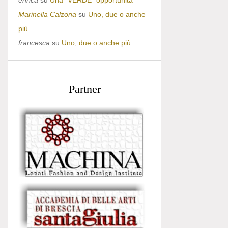
enrica
su
Una “VERDE” opportunità
Marinella Calzona
su
Uno, due o anche
più
francesca
su
Uno, due o anche più
Partner