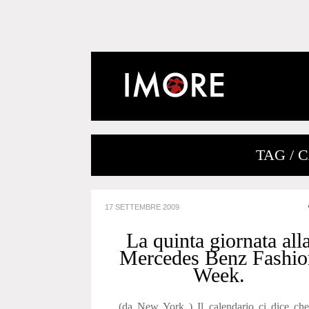
TAG / 
17 SETTEMBRE 2009
La quinta giornata all
Mercedes Benz Fashio
Week.
(da New York ) Il calendario ci dice ch