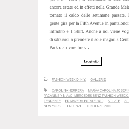
ancora estate ed in effetti nella Grande Mel
tornato il caldo delle settimane passate.
gente gira per la Fifth Avenue in pantalonci
infradito e T-Shirt. Anche a noi viene vog
di sdraiarci a prendere il sole magari a Cent
Park o arrivare fino…
Leggi tutto
FASHION WEEK DI N.Y.
GALLERIE
CAROLINA HERRERA
MARÀ­A CAROLINA JOSEFI
PACANINS Y NIÀ±O; MERCEDES BENZ FASHION WEECK;
TENDENZE
PRIMAVERA-ESTATE 2010
SFILATE
SF
NEW YORK
TENDENZE
TENDENZE 2010