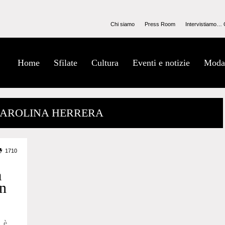
Chi siamo
Press Room
Intervistiamo… 
Home
Sfilate
Cultura
Eventi e notizie
Moda
CAROLINA HERRERA
1710
a
n
e è