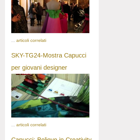
...
articoli correlati
SKY-TG24-Mostra Capucci
per giovani designer
...
articoli correlati
Capucci: Believe in Creativity