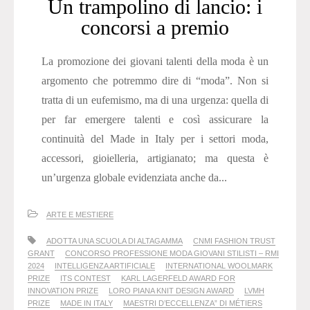
Un trampolino di lancio: i
concorsi a premio
La promozione dei giovani talenti della moda è un
argomento che potremmo dire di “moda”. Non si
tratta di un eufemismo, ma di una urgenza: quella di
per far emergere talenti e così assicurare la
continuità del Made in Italy per i settori moda,
accessori, gioielleria, artigianato; ma questa è
un’urgenza globale evidenziata anche da...
ARTE E MESTIERE
ADOTTA UNA SCUOLA DI ALTAGAMMA
CNMI FASHION TRUST
GRANT
CONCORSO PROFESSIONE MODA GIOVANI STILISTI – RMI
2024
INTELLIGENZA ARTIFICIALE
INTERNATIONAL WOOLMARK
PRIZE
ITS CONTEST
KARL LAGERFELD AWARD FOR
INNOVATION PRIZE
LORO PIANA KNIT DESIGN AWARD
LVMH
PRIZE
MADE IN ITALY
MAESTRI D’ECCELLENZA” DI MÉTIERS