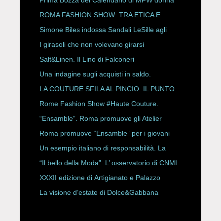
P/E 2027
ROMA FASHION SHOW: TRA ETICA E
HAUTE COUTURE
Simone Biles indossa Sandali LeSille agli
ESPY Awards 2026
I girasoli che non volevano girarsi
Salt&Linen. Il Lino di Falconeri
Una indagine sugli acquisti in saldo.
LA COUTURE SFILA AL PINCIO. IL PUNTO
CON ALESSANDRO ONORATO E
Rome Fashion Show #Haute Couture.
ROBERTA ANGELILLI
“Ensamble”. Roma promuove gli Atelier
Storici
Roma promuove “Ensamble” per i giovani
Un esempio italiano di responsabilità. La
Rete Slow Fiber
“Il bello della Moda”. L’ osservatorio di CNMI
XXXII edizione di Artigianato e Palazzo
La visione d’estate di Dolce&Gabbana