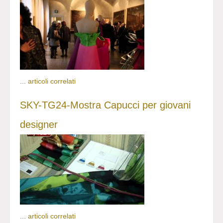
...
articoli correlati
SKY-TG24-Mostra Capucci per giovani
designer
...
articoli correlati