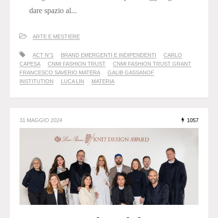
dare spazio al...
ARTE E MESTIERE
ACT N°1
BRAND EMERGENTI E INDIPENDENTI
CARLO
CAPESA
CNMI FASHION TRUST
CNMI FASHION TRUST GRANT
FRANCESCO SAVERIO MATERA
GALIB GASSANOF
INSTITUTION
LUCA LIN
MATERIA
31 MAGGIO 2024
1057