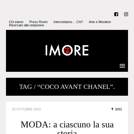
Chi siamo
Press Room
Intervistiamo… Chi?
Arte e Mestiere
Riservato alla redazione
TAG / “COCO AVANT CHANEL”.
25 OTTOBRE 2014
3092
MODA: a ciascuno la sua
storia