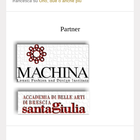
francesca
su
Uno, due o anche più
Partner