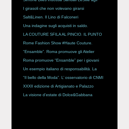
ESPY Awards 2026
I girasoli che non volevano girarsi
Salt&Linen. Il Lino di Falconeri
Una indagine sugli acquisti in saldo.
LA COUTURE SFILA AL PINCIO. IL PUNTO
CON ALESSANDRO ONORATO E
Rome Fashion Show #Haute Couture.
ROBERTA ANGELILLI
“Ensamble”. Roma promuove gli Atelier
Storici
Roma promuove “Ensamble” per i giovani
Un esempio italiano di responsabilità. La
Rete Slow Fiber
“Il bello della Moda”. L’ osservatorio di CNMI
XXXII edizione di Artigianato e Palazzo
La visione d’estate di Dolce&Gabbana