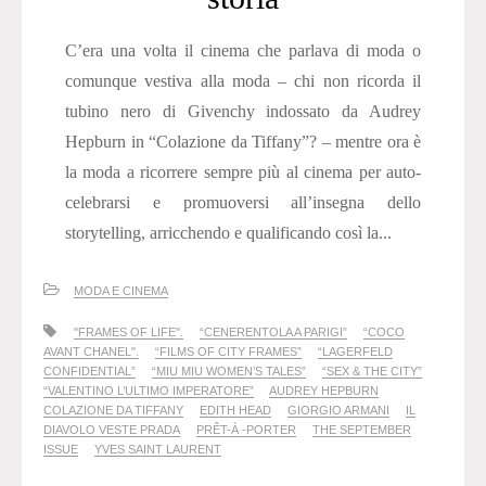
C’era una volta il cinema che parlava di moda o
comunque vestiva alla moda – chi non ricorda il
tubino nero di Givenchy indossato da Audrey
Hepburn in “Colazione da Tiffany”? – mentre ora è
la moda a ricorrere sempre più al cinema per auto-
celebrarsi e promuoversi all’insegna dello
storytelling, arricchendo e qualificando così la...
MODA E CINEMA
"FRAMES OF LIFE".
“CENERENTOLA A PARIGI”
“COCO
AVANT CHANEL".
“FILMS OF CITY FRAMES”
“LAGERFELD
CONFIDENTIAL”
“MIU MIU WOMEN’S TALES”
“SEX & THE CITY”
“VALENTINO L’ULTIMO IMPERATORE”
AUDREY HEPBURN
COLAZIONE DA TIFFANY
EDITH HEAD
GIORGIO ARMANI
IL
DIAVOLO VESTE PRADA
PRÊT-À -PORTER
THE SEPTEMBER
ISSUE
YVES SAINT LAURENT