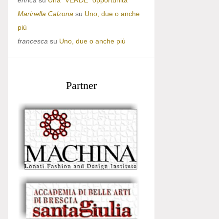
enrica
su
Una “VERDE” opportunità
Marinella Calzona
su
Uno, due o anche
più
francesca
su
Uno, due o anche più
Partner