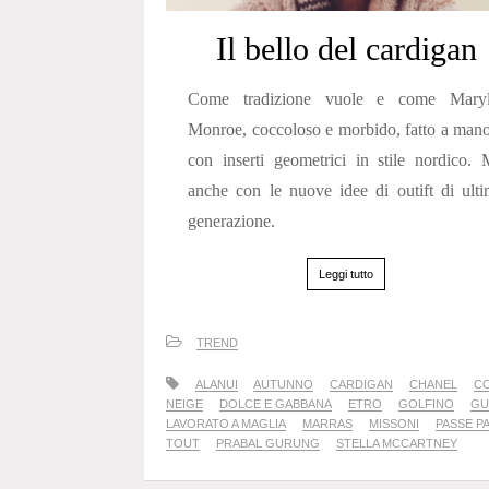
Il bello del cardigan
Come tradizione vuole e come Maryl
Monroe, coccoloso e morbido, fatto a man
con inserti geometrici in stile nordico.
anche con le nuove idee di outift di ult
generazione.
Leggi tutto
TREND
ALANUI
AUTUNNO
CARDIGAN
CHANEL
C
NEIGE
DOLCE E GABBANA
ETRO
GOLFINO
GU
LAVORATO A MAGLIA
MARRAS
MISSONI
PASSE P
TOUT
PRABAL GURUNG
STELLA MCCARTNEY