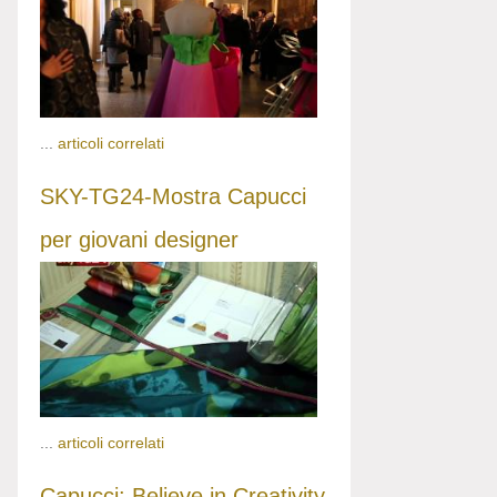
...
articoli correlati
SKY-TG24-Mostra Capucci
per giovani designer
...
articoli correlati
Capucci: Believe in Creativity