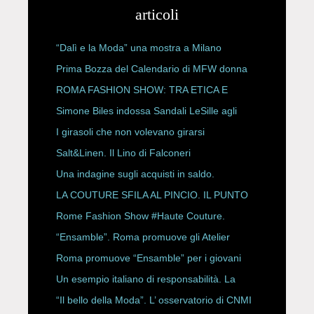
articoli
“Dalì e la Moda” una mostra a Milano
Prima Bozza del Calendario di MFW donna
P/E 2027
ROMA FASHION SHOW: TRA ETICA E
HAUTE COUTURE
Simone Biles indossa Sandali LeSille agli
ESPY Awards 2026
I girasoli che non volevano girarsi
Salt&Linen. Il Lino di Falconeri
Una indagine sugli acquisti in saldo.
LA COUTURE SFILA AL PINCIO. IL PUNTO
CON ALESSANDRO ONORATO E
Rome Fashion Show #Haute Couture.
ROBERTA ANGELILLI
“Ensamble”. Roma promuove gli Atelier
Storici
Roma promuove “Ensamble” per i giovani
Un esempio italiano di responsabilità. La
Rete Slow Fiber
“Il bello della Moda”. L’ osservatorio di CNMI