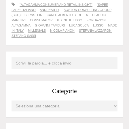
“ALTAGAMMA CONSUMER AND RETAIL INSIGHT”
“SAPER
FARE” ITALIANO
ANDREA ILLY
BOSTON CONSULTING GROUP
(BCG) E BERNSTEIN
CARLO ALBERTO BERETTA
CLAUDIO
MARENZI
CONSUMATORE DI BENI DI LUSSO
FONDAZIONE
ALTAGAMMA
GIOVANNI TAMBURI
LUCA SOLCA
LUSSO
MADE
IN ITALY
MILLENIALS
NICOLA PIANON
STEFANIA LAZZARONI
STEFANO SASSI
Categorie