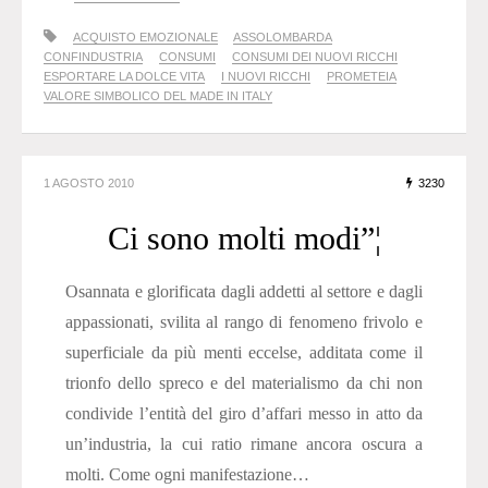
ACQUISTO EMOZIONALE
ASSOLOMBARDA
CONFINDUSTRIA
CONSUMI
CONSUMI DEI NUOVI RICCHI
ESPORTARE LA DOLCE VITA
I NUOVI RICCHI
PROMETEIA
VALORE SIMBOLICO DEL MADE IN ITALY
1 AGOSTO 2010
3230
Ci sono molti modi”¦
Osannata e glorificata dagli addetti al settore e dagli
appassionati, svilita al rango di fenomeno frivolo e
superficiale da più menti eccelse, additata come il
trionfo dello spreco e del materialismo da chi non
condivide l’entità del giro d’affari messo in atto da
un’industria, la cui ratio rimane ancora oscura a
molti. Come ogni manifestazione…