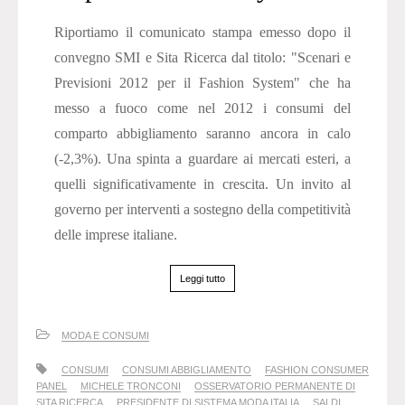
Riportiamo il comunicato stampa emesso dopo il
convegno SMI e Sita Ricerca dal titolo: "Scenari e
Previsioni 2012 per il Fashion System" che ha
messo a fuoco come nel 2012 i consumi del
comparto abbigliamento saranno ancora in calo
(-2,3%). Una spinta a guardare ai mercati esteri, a
quelli significativamente in crescita. Un invito al
governo per interventi a sostegno della competitività
delle imprese italiane.
Leggi tutto
MODA E CONSUMI
CONSUMI
CONSUMI ABBIGLIAMENTO
FASHION CONSUMER
PANEL
MICHELE TRONCONI
OSSERVATORIO PERMANENTE DI
SITA RICERCA
PRESIDENTE DI SISTEMA MODA ITALIA
SALDI