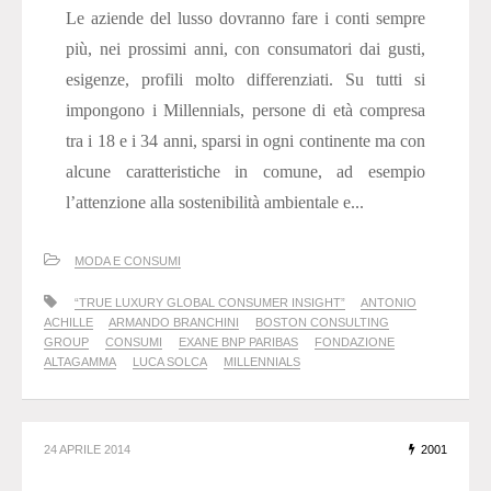
Le aziende del lusso dovranno fare i conti sempre
più, nei prossimi anni, con consumatori dai gusti,
esigenze, profili molto differenziati. Su tutti si
impongono i Millennials, persone di età compresa
tra i 18 e i 34 anni, sparsi in ogni continente ma con
alcune caratteristiche in comune, ad esempio
l’attenzione alla sostenibilità ambientale e...
MODA E CONSUMI
“TRUE LUXURY GLOBAL CONSUMER INSIGHT”
ANTONIO
ACHILLE
ARMANDO BRANCHINI
BOSTON CONSULTING
GROUP
CONSUMI
EXANE BNP PARIBAS
FONDAZIONE
ALTAGAMMA
LUCA SOLCA
MILLENNIALS
24 APRILE 2014
2001