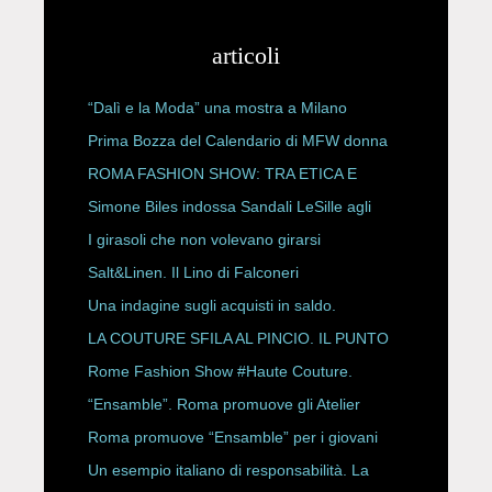
articoli
“Dalì e la Moda” una mostra a Milano
Prima Bozza del Calendario di MFW donna
P/E 2027
ROMA FASHION SHOW: TRA ETICA E
HAUTE COUTURE
Simone Biles indossa Sandali LeSille agli
ESPY Awards 2026
I girasoli che non volevano girarsi
Salt&Linen. Il Lino di Falconeri
Una indagine sugli acquisti in saldo.
LA COUTURE SFILA AL PINCIO. IL PUNTO
CON ALESSANDRO ONORATO E
Rome Fashion Show #Haute Couture.
ROBERTA ANGELILLI
“Ensamble”. Roma promuove gli Atelier
Storici
Roma promuove “Ensamble” per i giovani
Un esempio italiano di responsabilità. La