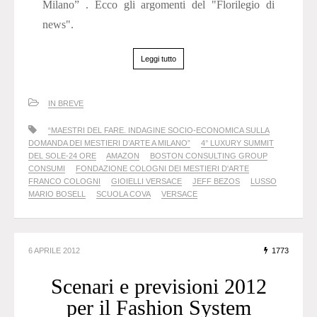
Milano” . Ecco gli argomenti del "Florilegio di
news".
Leggi tutto
IN BREVE
“MAESTRI DEL FARE. INDAGINE SOCIO-ECONOMICA SULLA
DOMANDA DEI MESTIERI D’ARTE A MILANO”
4° LUXURY SUMMIT
DEL SOLE-24 ORE
AMAZON
BOSTON CONSULTING GROUP
CONSUMI
FONDAZIONE COLOGNI DEI MESTIERI D'ARTE
FRANCO COLOGNI
GIOIELLI VERSACE
JEFF BEZOS
LUSSO
MARIO BOSELL
SCUOLA COVA
VERSACE
6 APRILE 2012
1773
Scenari e previsioni 2012
per il Fashion System