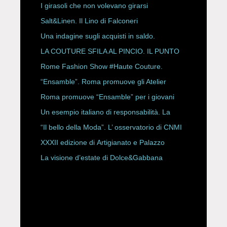
ESPY Awards 2026
I girasoli che non volevano girarsi
Salt&Linen. Il Lino di Falconeri
Una indagine sugli acquisti in saldo.
LA COUTURE SFILA AL PINCIO. IL PUNTO
CON ALESSANDRO ONORATO E
Rome Fashion Show #Haute Couture.
ROBERTA ANGELILLI
“Ensamble”. Roma promuove gli Atelier
Storici
Roma promuove “Ensamble” per i giovani
Un esempio italiano di responsabilità. La
Rete Slow Fiber
“Il bello della Moda”. L’ osservatorio di CNMI
XXXII edizione di Artigianato e Palazzo
La visione d’estate di Dolce&Gabbana