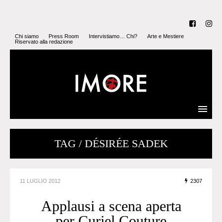
Chi siamo
Press Room
Intervistiamo… Chi?
Arte e Mestiere
Riservato alla redazione
TAG / DÉSIRÉE SADEK
11 LUGLIO 2012
2307
Applausi a scena aperta
per Curiel Couture