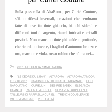
Sulla passerella di AltaRoma, per Curiel Couture,
sfilano riflessi invernali, creazioni che sembrano
fatte di neve fra tinte ghiaccio, bianchi siderali e
differenti toni di argento, ricami intricati e cristalli
preziosi. Non mancano tinte più calde e profonde,
che ricordano invece, i bagliori d’autunno: bronzo e
oro, marrone e viola, rosso rubino che sfuma nei...
2012 LUGLIO ALTAROMALTAMODA
“LE CÈDRE DU LIBAN”
ALTAROMA
ALTAROMALTAMODA
LUGLIO 2012
CAMOSCIO INTRECCIATO E RICAMATO
CLIO
NAPOLITANO
CURIELLINI
DÉSIRÉE SADEK
ELEGANZA
GUANTO
RAFFAELLA CURIEL
SILVIA VENTURINI FENDI
TAILLEURS DI RAFFAELLA CURIEL
TRENCH DOUBLEFACE
VALERIA MANGANI
VESTIBILITÀ