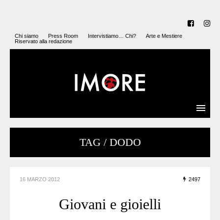
Chi siamo
Press Room
Intervistiamo… Chi?
Arte e Mestiere
Riservato alla redazione
TAG / DODO
16 MARZO 2012
2497
Giovani e gioielli