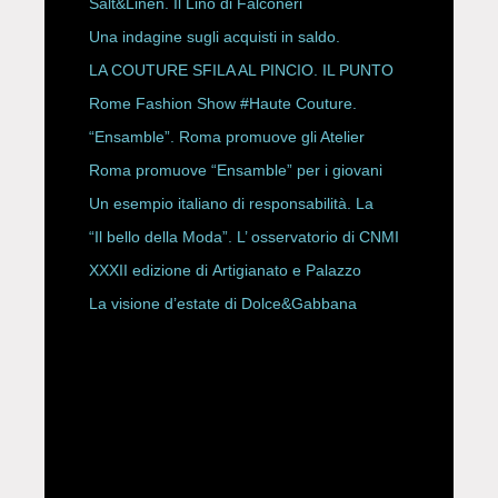
Salt&Linen. Il Lino di Falconeri
Una indagine sugli acquisti in saldo.
LA COUTURE SFILA AL PINCIO. IL PUNTO
CON ALESSANDRO ONORATO E
Rome Fashion Show #Haute Couture.
ROBERTA ANGELILLI
“Ensamble”. Roma promuove gli Atelier
Storici
Roma promuove “Ensamble” per i giovani
Un esempio italiano di responsabilità. La
Rete Slow Fiber
“Il bello della Moda”. L’ osservatorio di CNMI
XXXII edizione di Artigianato e Palazzo
La visione d’estate di Dolce&Gabbana