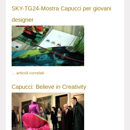
SKY-TG24-Mostra Capucci per giovani
designer
...
articoli correlati
Capucci: Believe in Creativity