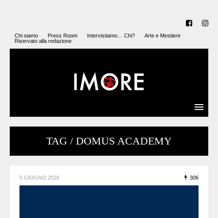
Chi siamo
Press Room
Intervistiamo… Chi?
Arte e Mestiere
Riservato alla redazione
TAG / DOMUS ACADEMY
5 GIUGNO 2026
306