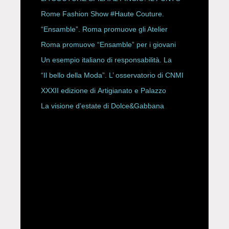
CON ALESSANDRO ONORATO E
Rome Fashion Show #Haute Couture.
ROBERTA ANGELILLI
“Ensamble”. Roma promuove gli Atelier
Storici
Roma promuove “Ensamble” per i giovani
Un esempio italiano di responsabilità. La
Rete Slow Fiber
“Il bello della Moda”. L’ osservatorio di CNMI
XXXII edizione di Artigianato e Palazzo
La visione d’estate di Dolce&Gabbana