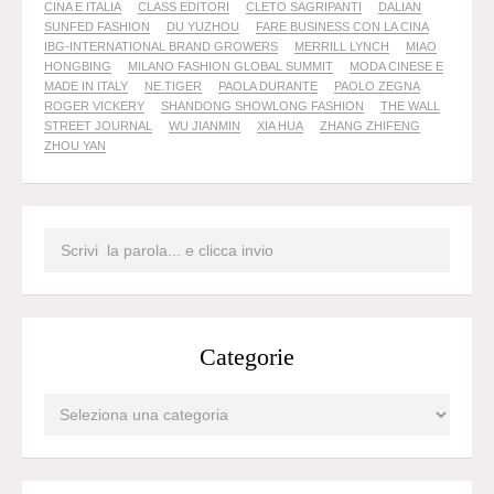
CINA E ITALIA
CLASS EDITORI
CLETO SAGRIPANTI
DALIAN
SUNFED FASHION
DU YUZHOU
FARE BUSINESS CON LA CINA
IBG-INTERNATIONAL BRAND GROWERS
MERRILL LYNCH
MIAO
HONGBING
MILANO FASHION GLOBAL SUMMIT
MODA CINESE E
MADE IN ITALY
NE.TIGER
PAOLA DURANTE
PAOLO ZEGNA
ROGER VICKERY
SHANDONG SHOWLONG FASHION
THE WALL
STREET JOURNAL
WU JIANMIN
XIA HUA
ZHANG ZHIFENG
ZHOU YAN
Categorie