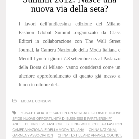
nuova via della seta?
I lavori dell’undicesima edizione del Milano
Fashion Global Summit -organizzato da Class
Editori in collaborazione con The Wall Street
Journal, la Camera Nazionale della Moda Italiana e
Merrill Lynch i giorni 7-8 settembre u.s al Paslazzo
della Borsa di Milano- vanno considerati come un
ulteriore approfondimento di quanto già messo a
fuoco in ottobre del...
MODA E CONSUMI
"CINA E ITALIA DUE SARTI IN UN MERCATO GLOBALE. NUOVE
SFIDE NUOVE OPPORTUNITÀ DI BUSINESS E PARTNERSHIP"
ANCI
BEIJING EVE FASHION
BEIJING WHITE COLLAR FASHION
CAMERA NAZIONALE DELLA MODA ITALIANA
CHINA NATIONAL
GARMENY ASSOCIATION
CHINA TEXTILE AND APPAREL COUNCIL