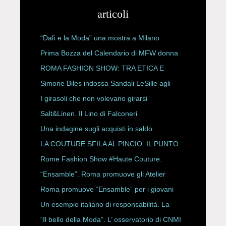
articoli
“Dalì e la Moda” una mostra a Milano
Prima Bozza del Calendario di MFW donna
P/E 2027
ROMA FASHION SHOW: TRA ETICA E
HAUTE COUTURE
Simone Biles indossa Sandali LeSille agli
ESPY Awards 2026
I girasoli che non volevano girarsi
Salt&Linen. Il Lino di Falconeri
Una indagine sugli acquisti in saldo.
LA COUTURE SFILA AL PINCIO. IL PUNTO
CON ALESSANDRO ONORATO E
Rome Fashion Show #Haute Couture.
ROBERTA ANGELILLI
“Ensamble”. Roma promuove gli Atelier
Storici
Roma promuove “Ensamble” per i giovani
Un esempio italiano di responsabilità. La
Rete Slow Fiber
“Il bello della Moda”. L’ osservatorio di CNMI