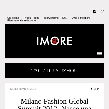
Chi siamo
Press Room
Intervistiamo… Chi?
Arte e Mestiere
Riservato alla redazione
TAG / DU YUZHOU
12 SETTEMBRE 2012
1844
Milano Fashion Global
Summit 2012. Nasce una