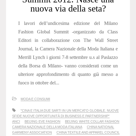
nuova via della seta?
I lavori dell’undicesima edizione del Milano
Fashion Global Summit -organizzato da Class
Editori in collaborazione con The Wall Street
Journal, la Camera Nazionale della Moda Italiana e
Merrill Lynch i giorni 7-8 settembre u.s al Paslazzo
della Borsa di Milano- vanno considerati come un
ulteriore approfondimento di quanto già messo a
fuoco in ottobre del...
MODA E CONSUMI
"CINA E ITALIA DUE SARTI IN UN MERCATO GLOBALE. NUOVE
SFIDE NUOVE OPPORTUNITÀ DI BUSINESS E PARTNERSHIP"
ANCI
BEIJING EVE FASHION
BEIJING WHITE COLLAR FASHION
CAMERA NAZIONALE DELLA MODA ITALIANA
CHINA NATIONAL
GARMENY ASSOCIATION
CHINA TEXTILE AND APPAREL COUNCIL