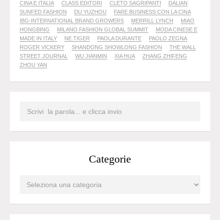
CINA E ITALIA
CLASS EDITORI
CLETO SAGRIPANTI
DALIAN
SUNFED FASHION
DU YUZHOU
FARE BUSINESS CON LA CINA
IBG-INTERNATIONAL BRAND GROWERS
MERRILL LYNCH
MIAO
HONGBING
MILANO FASHION GLOBAL SUMMIT
MODA CINESE E
MADE IN ITALY
NE.TIGER
PAOLA DURANTE
PAOLO ZEGNA
ROGER VICKERY
SHANDONG SHOWLONG FASHION
THE WALL
STREET JOURNAL
WU JIANMIN
XIA HUA
ZHANG ZHIFENG
ZHOU YAN
Categorie