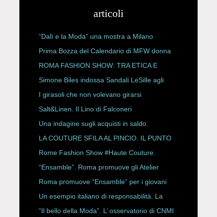
articoli
“Dalì e la Moda” una mostra a Milano
Prima Bozza del Calendario di MFW donna
P/E 2027
ROMA FASHION SHOW: TRA ETICA E
HAUTE COUTURE
Simone Biles indossa Sandali LeSille agli
ESPY Awards 2026
I girasoli che non volevano girarsi
Salt&Linen. Il Lino di Falconeri
Una indagine sugli acquisti in saldo.
LA COUTURE SFILA AL PINCIO. IL PUNTO
CON ALESSANDRO ONORATO E
Rome Fashion Show #Haute Couture.
ROBERTA ANGELILLI
“Ensamble”. Roma promuove gli Atelier
Storici
Roma promuove “Ensamble” per i giovani
Un esempio italiano di responsabilità. La
Rete Slow Fiber
“Il bello della Moda”. L’ osservatorio di CNMI