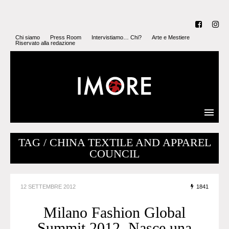
Chi siamo
Press Room
Intervistiamo… Chi?
Arte e Mestiere
Riservato alla redazione
TAG / CHINA TEXTILE AND APPAREL
COUNCIL
12 SETTEMBRE 2012
1841
Milano Fashion Global
Summit 2012. Nasce una