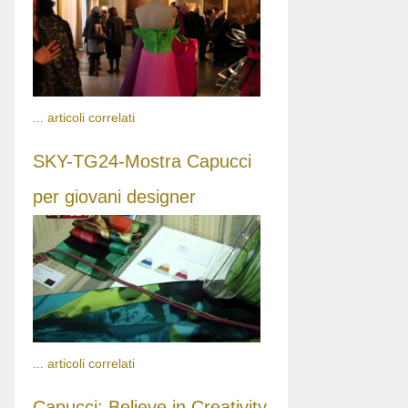
...
articoli correlati
SKY-TG24-Mostra Capucci
per giovani designer
...
articoli correlati
Capucci: Believe in Creativity