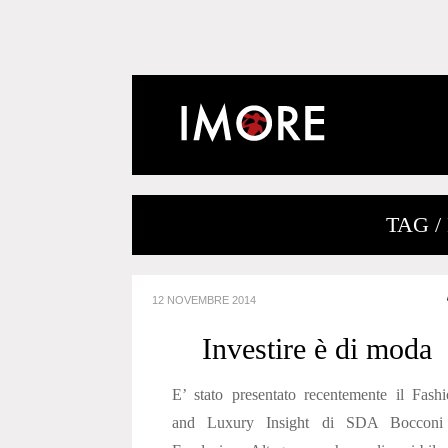
TAG /
12 NOVEMBRE 2014
Investire è di moda
E’ stato presentato recentemente il Fash
and Luxury Insight di SDA Bocconi