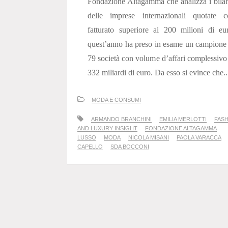
Fondazione Altagamma che analizza i bila
delle imprese internazionali quotate c
fatturato superiore ai 200 milioni di eu
quest’anno ha preso in esame un campione
79 società con volume d’affari complessivo
332 miliardi di euro. Da esso si evince che..
MODA E CONSUMI
ARMANDO BRANCHINI
EMILIA MERLOTTI
FAS
AND LUXURY INSIGHT
FONDAZIONE ALTAGAMMA
LUSSO
MODA
NICOLA MISANI
PAOLA VARACCA
CAPELLO
SDA BOCCONI