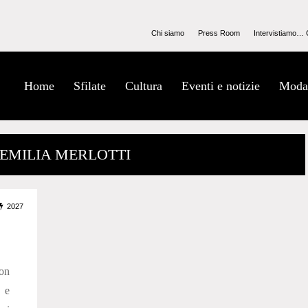
Chi siamo
Press Room
Intervistiamo… 
Home
Sfilate
Cultura
Eventi e notizie
Moda
 EMILIA MERLOTTI
2027
ion
 e