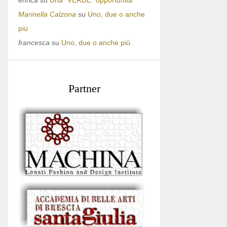
enrica
su
Una “VERDE” opportunità
Marinella Calzona
su
Uno, due o anche
più
francesca
su
Uno, due o anche più
Partner