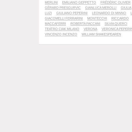
MERLINI
EMILIANO GEPPETTO
FRÉDÉRIC OLIVIER
GÉRARD PRESGURVIC
GIANLUCA MEROLLI
GIULIA
LUZI
GIULIANO PEPERINI
LEONARDO DI MINNO
GIACOMELLI FERRARINI
MONTECCHI
RICCARDO
MACCAFERRI
ROBERTA FACCANI
SILVIA QUERCI
TEATRO CIAK MILANO
VERONA
VERONICA PEPERIN
VINCENZO INCENZO
WILLIAM SHAKESPEAREN