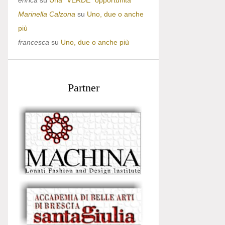
enrica
su
Una “VERDE” opportunità
Marinella Calzona
su
Uno, due o anche
più
francesca
su
Uno, due o anche più
Partner