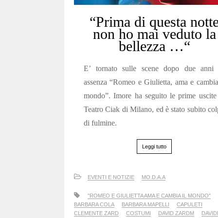
“Prima di questa nott
non ho mai veduto la
bellezza …“
E’ tornato sulle scene dopo due anni 
assenza “Romeo e Giulietta, ama e cambia
mondo”. Imore ha seguito le prime uscite
Teatro Ciak di Milano, ed è stato subito co
di fulmine.
Leggi tutto
EVENTI E NOTIZIE
MO.D.A.A
"ROMEO E GIULIETTA AMA E CAMBIA IL MONDO"
BARBARA COLA
BARBARA MAPELLI
CAPULETI
CLEMENTE ZARD
COSTUMI
DAVID ZARDM
DAVID