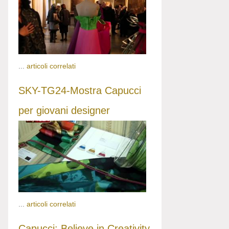
...
articoli correlati
SKY-TG24-Mostra Capucci
per giovani designer
...
articoli correlati
Capucci: Believe in Creativity