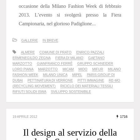
occasione della Milano Fashion Week di febbraio
2013. L’evento si svolgerà presso la Fiera
Campionaria, nel glorioso Padiglione...
GALLERIE
IN BREVE
ALMERE
COMUNE DI PRATO
ENRICO PAZZALI
ERMENEGILDO ZEGNA
FIERA DI MILANO
GAETANO
MARZOTTO
GIANFRANCO FERRÉ
GRUPPO SCHNEIDER
LORO PIANA
MARZOTTO
MICAM
MIDO
MIFUR
MILANO
FASHION WEEK
MILANO UNICA
MIPEL
PARIS GROUP DI
DUBAI
PETTINATURA DI VERRONE
PITTI IMMAGINE
RE-MO
(RECYCLING MOVEMENT)
RICICLO DEI MATERIALI TESSILI
RIFIUTI SOLIDI ISWA
SVILUPPO SOSTENIBILE
19 APRILE 2012
1716
Il design al servizio della