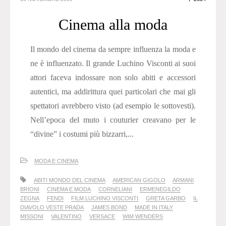
Cinema alla moda
Il mondo del cinema da sempre influenza la moda e
ne è influenzato. Il grande Luchino Visconti ai suoi
attori faceva indossare non solo abiti e accessori
autentici, ma addirittura quei particolari che mai gli
spettatori avrebbero visto (ad esempio le sottovesti).
Nell’epoca del muto i couturier creavano per le
“divine” i costumi più bizzarri,...
MODA E CINEMA
ABITI MONDO DEL CINEMA
AMERICAN GIGOLO
ARMANI
BRIONI
CINEMA E MODA
CORNELIANI
ERMENEGILDO
ZEGNA
FENDI
FILM LUCHINO VISCONTI
GRETA GARBO
IL
DIAVOLO VESTE PRADA
JAMES BOND
MADE IN ITALY
MISSONI
VALENTINO
VERSACE
WIM WENDERS