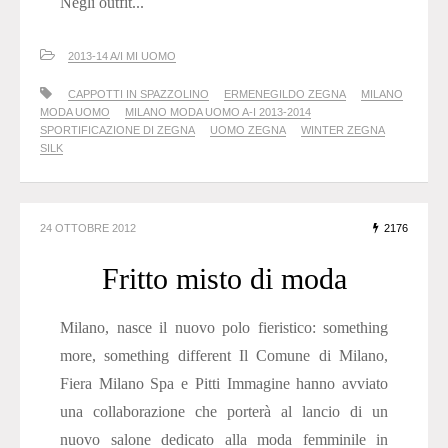
Negli outfit...
2013-14 A/I MI UOMO
CAPPOTTI IN SPAZZOLINO
ERMENEGILDO ZEGNA
MILANO
MODA UOMO
MILANO MODA UOMO A-I 2013-2014
SPORTIFICAZIONE DI ZEGNA
UOMO ZEGNA
WINTER ZEGNA
SILK
24 OTTOBRE 2012
2176
Fritto misto di moda
Milano, nasce il nuovo polo fieristico: something
more, something different Il Comune di Milano,
Fiera Milano Spa e Pitti Immagine hanno avviato
una collaborazione che porterà al lancio di un
nuovo salone dedicato alla moda femminile in