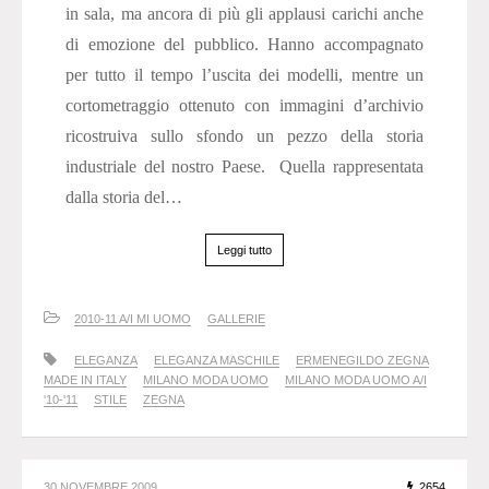
in sala, ma ancora di più gli applausi carichi anche
di emozione del pubblico. Hanno accompagnato
per tutto il tempo l’uscita dei modelli, mentre un
cortometraggio ottenuto con immagini d’archivio
ricostruiva sullo sfondo un pezzo della storia
industriale del nostro Paese. Quella rappresentata
dalla storia del…
Leggi tutto
2010-11 A/I MI UOMO
GALLERIE
ELEGANZA
ELEGANZA MASCHILE
ERMENEGILDO ZEGNA
MADE IN ITALY
MILANO MODA UOMO
MILANO MODA UOMO A/I
'10-'11
STILE
ZEGNA
30 NOVEMBRE 2009
2654