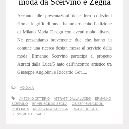
moda da Scervino e Zegna
Accanto alle presentazioni delle loro collezioni
Home, le griffe di moda hanno arricchito l’edizione
di Milano Moda Design con eventi molto diversi.
Ne presentiamo brevemente due che hanno in
comune una ricerca design messa al servizio della
moda. Ermanno Scervino partecipa al progetto
Attratti dalla Luce/5 nato dall’incontro artistico tra
Giuseppe Angiolini e Riccardo Goti....
MO.D.A.A
ANTONIO CITTERIO
ATTRATTI DALLA LUCE/5
ERMANNO
SCERVINO
ERMENEGILDO ZEGNA
GIUSEPPE ANGIOLINI
INDEFINITA
MILANO MODA DESIGN
RICCARDO GOTI
SERVOMUTO
VALET