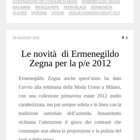
CONTRAZIONE DEI CONSUMI DI MODA
ERMENEGILDO ZEGNA
MAX MARA
PATRIZIA PEPE
PENNYBLACK
SERMONETA
GLOVES
VIVIENNE
VOGUE
VOGUE FASHION'S NIGHT OUT
28 GIUGNO 2011
3
Le novità di Ermenegildo
Zegna per la p/e 2012
Ermenegildo Zegna anche quest’anno ha dato
l’avvio alla settimana della Moda Uomo a Milano,
con una collezione primavera estate 2012 molto
caratterizzata, ma pur sempre sobria e in linea con la
tradizione sartoriale dell’azienda. Innanzitutto
richiama l’attenzione il gioco dei contrasti che
comunque non altera la proporzione e la pulizia del
look e della intera...