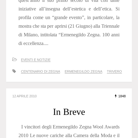
quest’anno il suo primo secolo di vita con tante
iniziative all’insegna dell’estetica e dell’etica. Si
profila come un “grande evento”, in particolare, la
mostra che sta per aprirsi (21 Giugno) alla Triennale
di Milano, intitolata “Ermenegildo Zegna. 100 anni
di eccellenza....
EVENTI E NOTIZIE
CENTENARIO DI ZEGNA
ERMENEGILDO ZEGNA
TRIVERO
12 APRILE 2010
1848
In Breve
I vincitori degli Ermenegildo Zegna Wool Awards
2010 Le nuove cariche alla Camera della Moda e il