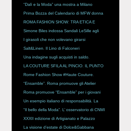
“Dalì e la Moda” una mostra a Milano
Prima Bozza del Calendario di MFW donna
P/E 2027
ROMA FASHION SHOW: TRA ETICA E
HAUTE COUTURE
Simone Biles indossa Sandali LeSille agli
ESPY Awards 2026
I girasoli che non volevano girarsi
Salt&Linen. Il Lino di Falconeri
Una indagine sugli acquisti in saldo.
LA COUTURE SFILA AL PINCIO. IL PUNTO
CON ALESSANDRO ONORATO E
Rome Fashion Show #Haute Couture.
ROBERTA ANGELILLI
“Ensamble”. Roma promuove gli Atelier
Storici
Roma promuove “Ensamble” per i giovani
Un esempio italiano di responsabilità. La
Rete Slow Fiber
“Il bello della Moda”. L’ osservatorio di CNMI
XXXII edizione di Artigianato e Palazzo
La visione d’estate di Dolce&Gabbana