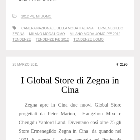
2012 P/E MI UOMO
CAMERA NAZIONALE DELLA MODA ITALIANA
ERMENEGILDO
ZEGNA
MILANO MODA UOMO
MILANO MODA UOMO P/E 2012
TENDENZE
TENDENZE P/E 2012
TENDENZE UOMO
25 MARZO 2011
2195
I Global Store di Zegna in
Cina
Zegna apre in Cina due nuovi Global Store
progettati da Peter Marino, Hangzhou Mixc e
Chengdu Yanlord Land. Diventano così oltre 75 gli
Store Ermenegildo Zegna in Cina da quando nel
1991 fu aperto il primo negozio nel Peninsula