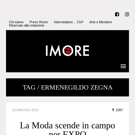
Chi siamo
Press Room
Intervistiamo… Chi?
Arte e Mestiere
Riservato alla redazione
TAG / ERMENEGILDO ZEGNA
13 MAGGIO 2015
2387
La Moda scende in campo
per EXPO