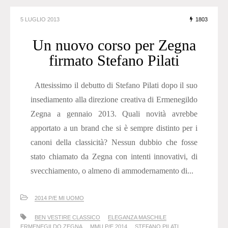
5 LUGLIO 2013
1803
Un nuovo corso per Zegna
firmato Stefano Pilati
Attesissimo il debutto di Stefano Pilati dopo il suo
insediamento alla direzione creativa di Ermenegildo
Zegna a gennaio 2013. Quali novità avrebbe
apportato a un brand che si è sempre distinto per i
canoni della classicità? Nessun dubbio che fosse
stato chiamato da Zegna con intenti innovativi, di
svecchiamento, o almeno di ammodernamento di...
2014 P/E MI UOMO
BEN VESTIRE CLASSICO
ELEGANZA MASCHILE
ERMENEGILDO ZEGNA
MMU P/E 2014
STEFANO PILATI