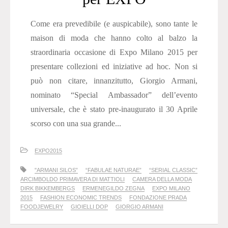
Come era prevedibile (e auspicabile), sono tante le
maison di moda che hanno colto al balzo la
straordinaria occasione di Expo Milano 2015 per
presentare collezioni ed iniziative ad hoc. Non si
può non citare, innanzitutto, Giorgio Armani,
nominato “Special Ambassador” dell’evento
universale, che è stato pre-inaugurato il 30 Aprile
scorso con una sua grande...
EXPO2015
"ARMANI SILOS”
“FABULAE NATURAE”
“SERIAL CLASSIC”
ARCIMBOLDO PRIMAVERA DI MATTIOLI
CAMERA DELLA MODA
DIRK BIKKEMBERGS
ERMENEGILDO ZEGNA
EXPO MILANO
2015
FASHION ECONOMIC TRENDS
FONDAZIONE PRADA
FOODJEWELRY
GIOIELLI DOP
GIORGIO ARMANI