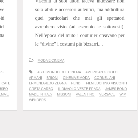
le
Visconti ai suoi attori faceva indossare non
ive
solo abiti e accessori autentici, ma addirittura
iti
quei particolari che mai gli spettatori
ci
avrebbero visto (ad esempio le sottovesti).
tta
Nell’epoca del muto i couturier creavano per
le “divine” i costumi più bizzarri,...
MODA E CINEMA
SS.
ABITI MONDO DEL CINEMA
AMERICAN GIGOLO
ARMANI
BRIONI
CINEMA E MODA
CORNELIANI
CATE
ERMENEGILDO ZEGNA
FENDI
FILM LUCHINO VISCONTI
USEO
GRETA GARBO
IL DIAVOLO VESTE PRADA
JAMES BOND
EMA E
MADE IN ITALY
MISSONI
VALENTINO
VERSACE
WIM
WENDERS