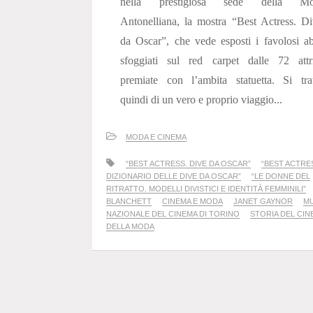
nella prestigiosa sede della Mo
Antonelliana, la mostra “Best Actress. D
da Oscar”, che vede esposti i favolosi ab
sfoggiati sul red carpet dalle 72 attri
premiate con l’ambita statuetta. Si tra
quindi di un vero e proprio viaggio...
MODA E CINEMA
“BEST ACTRESS. DIVE DA OSCAR”
“BEST ACTRE
DIZIONARIO DELLE DIVE DA OSCAR”
“LE DONNE DEL
RITRATTO. MODELLI DIVISTICI E IDENTITÀ FEMMINILI”
BLANCHETT
CINEMA E MODA
JANET GAYNOR
M
NAZIONALE DEL CINEMA DI TORINO
STORIA DEL CIN
DELLA MODA