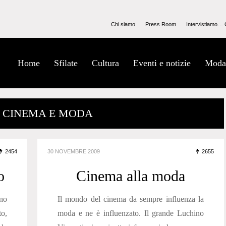
Chi siamo
Press Room
Intervistiamo… 
Home
Sfilate
Cultura
Eventi e notizie
Moda
/ CINEMA E MODA
2454
30 NOVEMBRE 2009
2655
o
Cinema alla moda
no
Il mondo del cinema da sempre influenza la
to,
moda e ne è influenzato. Il grande Luchino