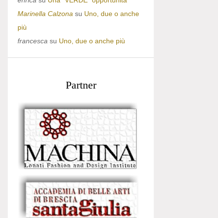
enrica
su
Una “VERDE” opportunità
Marinella Calzona
su
Uno, due o anche
più
francesca
su
Uno, due o anche più
Partner