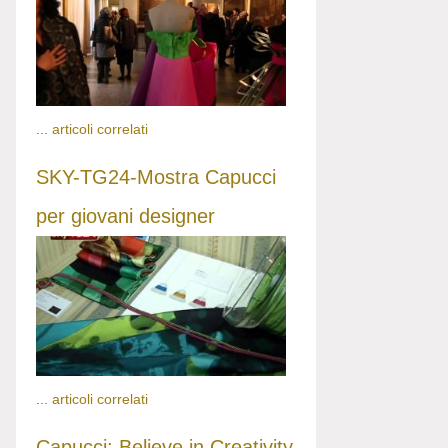
...
articoli correlati
SKY-TG24-Mostra Capucci
per giovani designer
...
articoli correlati
Capucci: Believe in Creativity