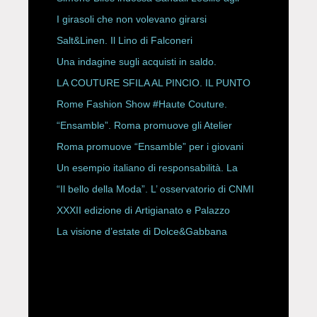
ESPY Awards 2026
I girasoli che non volevano girarsi
Salt&Linen. Il Lino di Falconeri
Una indagine sugli acquisti in saldo.
LA COUTURE SFILA AL PINCIO. IL PUNTO
CON ALESSANDRO ONORATO E
Rome Fashion Show #Haute Couture.
ROBERTA ANGELILLI
“Ensamble”. Roma promuove gli Atelier
Storici
Roma promuove “Ensamble” per i giovani
Un esempio italiano di responsabilità. La
Rete Slow Fiber
“Il bello della Moda”. L’ osservatorio di CNMI
XXXII edizione di Artigianato e Palazzo
La visione d’estate di Dolce&Gabbana