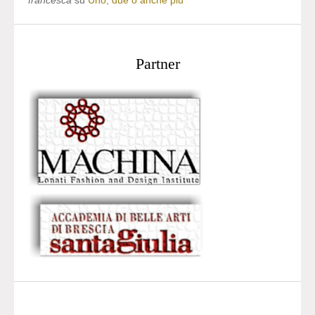
francesca
su
Uno, due o anche più
Partner