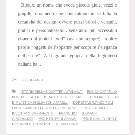
Bijoux: un nome che evoca piccole gioie, vezzi e
gingilli, ornamenti che concentrano in sé tutta la
creatività del design, ovvero pezzi briosi e versatili,
pratici e personalizzabili, senz’altro più accessibili
rispetto ai gioielli “veri” (ma non sempre), in altre
parole “oggetti dell’apparire per scoprire l’eleganza
dell’essere”. Alla grande epopea della bigiotteria
italiana ha...
BIBLIOGRAFIA
“STORIA DELLA BIGIOTTERIA ITALIANA”
BIANCA CAPPELLO
BIJOUX
CATENE DORATE DI COCO CHANEL
COLLARI-COLLANE
DI PLASTICA DI ELSA SCHIAPARELLI
DORETTA DAVANZO POLI
FALSO GIAIETTO PRODOTTO DAL 1874”.
FINTO CORALLO
INVENTATO DA FRANCHINI
FRANCHINI
GIOVANNI
GIACOMUZZI
PERLE FINTE DI CHANEL
PERLE GIALLO-ORO DI
GIOVANNI GIACOMUZZI
STEFANO PAPI