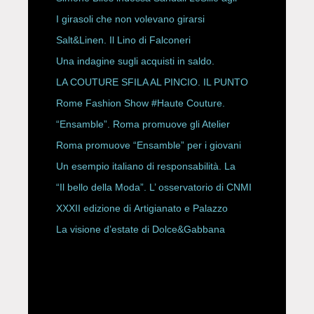
ESPY Awards 2026
I girasoli che non volevano girarsi
Salt&Linen. Il Lino di Falconeri
Una indagine sugli acquisti in saldo.
LA COUTURE SFILA AL PINCIO. IL PUNTO
CON ALESSANDRO ONORATO E
Rome Fashion Show #Haute Couture.
ROBERTA ANGELILLI
“Ensamble”. Roma promuove gli Atelier
Storici
Roma promuove “Ensamble” per i giovani
Un esempio italiano di responsabilità. La
Rete Slow Fiber
“Il bello della Moda”. L’ osservatorio di CNMI
XXXII edizione di Artigianato e Palazzo
La visione d’estate di Dolce&Gabbana