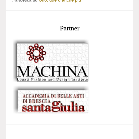
francesca
su
Uno, due o anche più
Partner