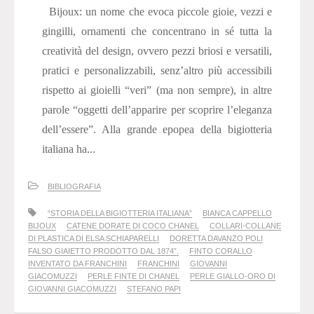
Bijoux: un nome che evoca piccole gioie, vezzi e
gingilli, ornamenti che concentrano in sé tutta la
creatività del design, ovvero pezzi briosi e versatili,
pratici e personalizzabili, senz’altro più accessibili
rispetto ai gioielli “veri” (ma non sempre), in altre
parole “oggetti dell’apparire per scoprire l’eleganza
dell’essere”. Alla grande epopea della bigiotteria
italiana ha...
BIBLIOGRAFIA
“STORIA DELLA BIGIOTTERIA ITALIANA”
BIANCA CAPPELLO
BIJOUX
CATENE DORATE DI COCO CHANEL
COLLARI-COLLANE
DI PLASTICA DI ELSA SCHIAPARELLI
DORETTA DAVANZO POLI
FALSO GIAIETTO PRODOTTO DAL 1874”.
FINTO CORALLO
INVENTATO DA FRANCHINI
FRANCHINI
GIOVANNI
GIACOMUZZI
PERLE FINTE DI CHANEL
PERLE GIALLO-ORO DI
GIOVANNI GIACOMUZZI
STEFANO PAPI