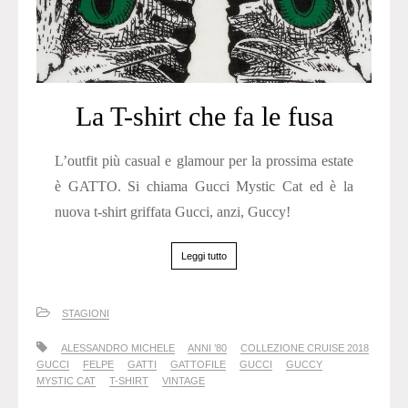
La T-shirt che fa le fusa
L’outfit più casual e glamour per la prossima estate
è GATTO. Si chiama Gucci Mystic Cat ed è la
nuova t-shirt griffata Gucci, anzi, Guccy!
Leggi tutto
STAGIONI
ALESSANDRO MICHELE
ANNI ’80
COLLEZIONE CRUISE 2018
GUCCI
FELPE
GATTI
GATTOFILE
GUCCI
GUCCY
MYSTIC CAT
T-SHIRT
VINTAGE