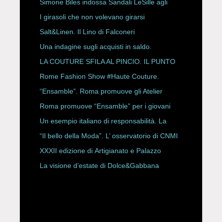
HAUTE COUTURE
Simone Biles indossa Sandali LeSille agli
ESPY Awards 2026
I girasoli che non volevano girarsi
Salt&Linen. Il Lino di Falconeri
Una indagine sugli acquisti in saldo.
LA COUTURE SFILA AL PINCIO. IL PUNTO
CON ALESSANDRO ONORATO E
Rome Fashion Show #Haute Couture.
ROBERTA ANGELILLI
“Ensamble”. Roma promuove gli Atelier
Storici
Roma promuove “Ensamble” per i giovani
Un esempio italiano di responsabilità. La
Rete Slow Fiber
“Il bello della Moda”. L’ osservatorio di CNMI
XXXII edizione di Artigianato e Palazzo
La visione d’estate di Dolce&Gabbana