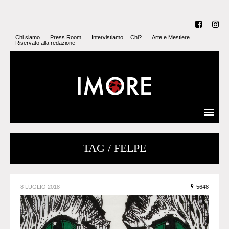
Chi siamo
Press Room
Intervistiamo… Chi?
Arte e Mestiere
Riservato alla redazione
TAG / FELPE
8 LUGLIO 2018
5648