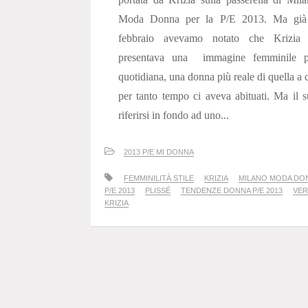
Moda Donna per la P/E 2013. Ma già
febbraio avevamo notato che Krizia 
presentava una immagine femminile p
quotidiana, una donna più reale di quella a 
per tanto tempo ci aveva abituati. Ma il 
riferirsi in fondo ad uno...
2013 P/E MI DONNA
FEMMINILITÀ STILE
KRIZIA
MILANO MODA DO
P/E 2013
PLISSÉ
TENDENZE DONNA P/E 2013
VE
KRIZIA