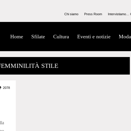
Chi siamo
Press Room
Intervistiamo… 
Home
Sfilate
Cultura
Eventi e notizie
Moda
FEMMINILITÀ STILE
2078
la
ano