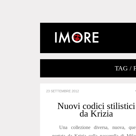
TAG / 
23 SETTEMBRE 2012
Nuovi codici stilistici
da Krizia
Una collezione diversa, nuova, quel
portata da Krizia sulla passerella di Mil