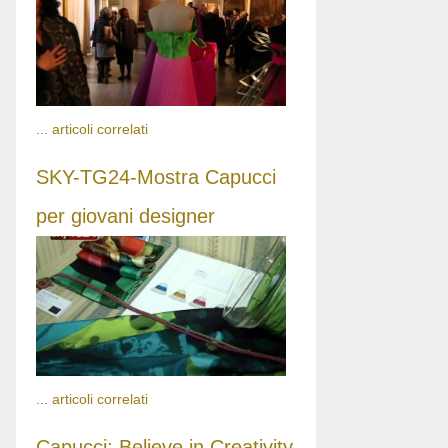
...
articoli correlati
SKY-TG24-Mostra Capucci
per giovani designer
...
articoli correlati
Capucci: Believe in Creativity