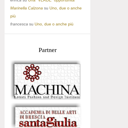
enrica
su
Una “VERDE” opportunità
Marinella Calzona
su
Uno, due o anche
più
francesca
su
Uno, due o anche più
Partner