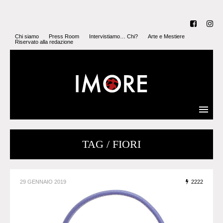
Chi siamo
Press Room
Intervistiamo… Chi?
Arte e Mestiere
Riservato alla redazione
TAG / FIORI
29 GENNAIO 2019
2222