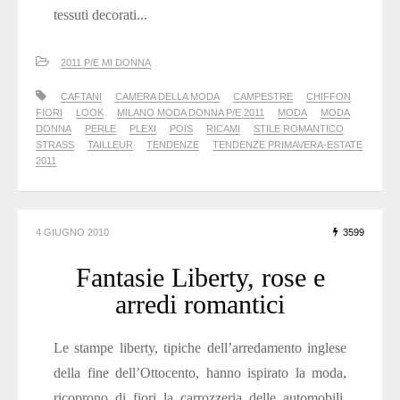
tessuti decorati...
2011 P/E MI DONNA
CAFTANI
CAMERA DELLA MODA
CAMPESTRE
CHIFFON
FIORI
LOOK
MILANO MODA DONNA P/E 2011
MODA
MODA
DONNA
PERLE
PLEXI
POIS
RICAMI
STILE ROMANTICO
STRASS
TAILLEUR
TENDENZE
TENDENZE PRIMAVERA-ESTATE
2011
4 GIUGNO 2010
3599
Fantasie Liberty, rose e
arredi romantici
Le stampe liberty, tipiche dell’arredamento inglese
della fine dell’Ottocento, hanno ispirato la moda,
ricoprono di fiori la carrozzeria delle automobili,