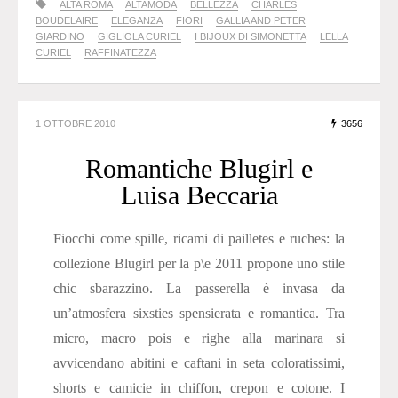
ALTA ROMA
ALTAMODA
BELLEZZA
CHARLES
BOUDELAIRE
ELEGANZA
FIORI
GALLIA AND PETER
GIARDINO
GIGLIOLA CURIEL
I BIJOUX DI SIMONETTA
LELLA
CURIEL
RAFFINATEZZA
1 OTTOBRE 2010
3656
Romantiche Blugirl e
Luisa Beccaria
Fiocchi come spille, ricami di pailletes e ruches: la
collezione Blugirl per la p\e 2011 propone uno stile
chic sbarazzino. La passerella è invasa da
un’atmosfera sixsties spensierata e romantica. Tra
micro, macro pois e righe alla marinara si
avvicendano abitini e caftani in seta coloratissimi,
shorts e camicie in chiffon, crepon e cotone. I