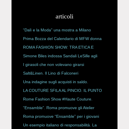
articoli
“Dalì e la Moda” una mostra a Milano
Prima Bozza del Calendario di MFW donna
P/E 2027
ROMA FASHION SHOW: TRA ETICA E
HAUTE COUTURE
Simone Biles indossa Sandali LeSille agli
ESPY Awards 2026
I girasoli che non volevano girarsi
Salt&Linen. Il Lino di Falconeri
Una indagine sugli acquisti in saldo.
LA COUTURE SFILA AL PINCIO. IL PUNTO
CON ALESSANDRO ONORATO E
Rome Fashion Show #Haute Couture.
ROBERTA ANGELILLI
“Ensamble”. Roma promuove gli Atelier
Storici
Roma promuove “Ensamble” per i giovani
Un esempio italiano di responsabilità. La