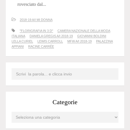
rovesciato dal...
2018-19 A/I MI DONNA
"FLORIGRAFIA IN 3 D"
CAMERA NAZIONALE DELLA MODA
ITALIANA
DANIELA GREGIS A/I 2018-19
GIOVANNI BOLDINI
LELLA CURIEL
LEWIS CARROLL
MFW A/I 2018-19
PALAZZINA
APPIANI
RACINE CARRÉE
Categorie