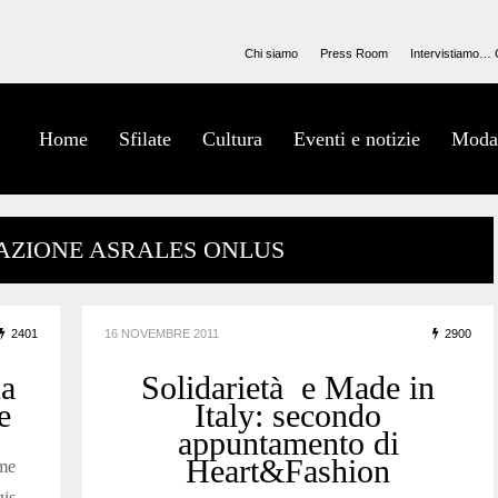
Chi siamo
Press Room
Intervistiamo… 
Home
Sfilate
Cultura
Eventi e notizie
Moda
DAZIONE ASRALES ONLUS
2401
16 NOVEMBRE 2011
2900
na
Solidarietà e Made in
e
Italy: secondo
appuntamento di
Heart&Fashion
me
gis