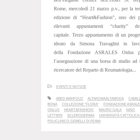
Rome, mercoledì 21 marzo p.v., per la te
edizione di “Heart&Fashion”, uno dei p
rilevanti appuntamenti “charity” del
capitale. Terzo appuntamento di un proge
ideato da Simona Travaglini in favo
della Fondazione ASRALES Onlus p
l’assegnazione di una borsa di studio ad
ricercatore del Reparto di Reumatologia...
EVENTI E NOTIZIE
ABED MAHFOUZ
ALTAROMAALTAMODA
CAMIL
BONA
COLLEZIONE “FLORA”
FONDAZIONE ASRAL
ONLUS
HEART&FASHION”
MAURO GALA
NINO
LETTIERI
SCLERODERMIA
UNIVERSITÀ CATTOLICA
POLICLINICO GEMELLI DI ROMA