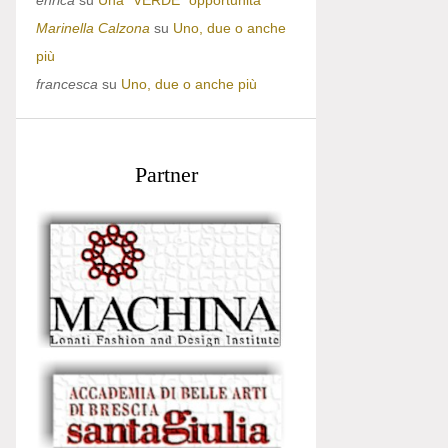
enrica
su
Una “VERDE” opportunità
Marinella Calzona
su
Uno, due o anche
più
francesca
su
Uno, due o anche più
Partner