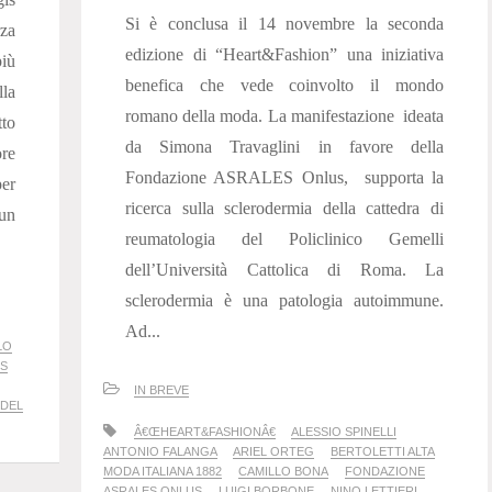
Si è conclusa il 14 novembre la seconda
rza
edizione di “Heart&Fashion” una iniziativa
iù
benefica che vede coinvolto il mondo
la
romano della moda. La manifestazione ideata
tto
da Simona Travaglini in favore della
re
Fondazione ASRALES Onlus, supporta la
er
ricerca sulla sclerodermia della cattedra di
 un
reumatologia del Policlinico Gemelli
dell’Università Cattolica di Roma. La
sclerodermia è una patologia autoimmune.
Ad...
LO
ES
IN BREVE
 DEL
Â€ŒHEART&FASHIONÂ€
ALESSIO SPINELLI
ANTONIO FALANGA
ARIEL ORTEG
BERTOLETTI ALTA
MODA ITALIANA 1882
CAMILLO BONA
FONDAZIONE
ASRALES ONLUS
LUIGI BORBONE
NINO LETTIERI