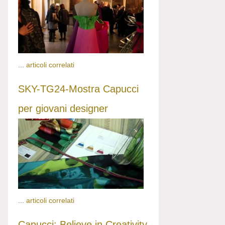
...
articoli correlati
SKY-TG24-Mostra Capucci
per giovani designer
...
articoli correlati
Capucci: Believe in Creativity