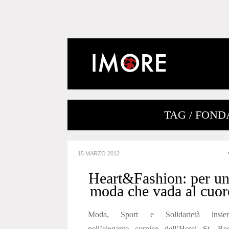
TAG / FON
15 MARZO 2012
Heart&Fashion: per u
moda che vada al cuor
Moda, Sport e Solidarietà insie
nell’elegante cornice dell’Hotel St. Re