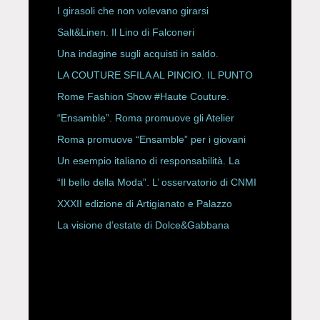
ESPY Awards 2026
I girasoli che non volevano girarsi
Salt&Linen. Il Lino di Falconeri
Una indagine sugli acquisti in saldo.
LA COUTURE SFILA AL PINCIO. IL PUNTO
CON ALESSANDRO ONORATO E
Rome Fashion Show #Haute Couture.
ROBERTA ANGELILLI
“Ensamble”. Roma promuove gli Atelier
Storici
Roma promuove “Ensamble” per i giovani
Un esempio italiano di responsabilità. La
Rete Slow Fiber
“Il bello della Moda”. L’ osservatorio di CNMI
XXXII edizione di Artigianato e Palazzo
La visione d’estate di Dolce&Gabbana