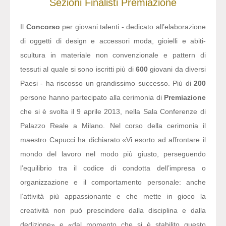
Sezioni
Finalisti
Premiazione
Il
Concorso
per giovani talenti - dedicato all’elaborazione
di oggetti di design e accessori moda, gioielli e abiti-
scultura in materiale non convenzionale e pattern di
tessuti al quale si sono iscritti più di
600
giovani da diversi
Paesi - ha riscosso un grandissimo successo. Più di
200
persone hanno partecipato alla cerimonia di
Premiazione
che si è svolta il 9 aprile 2013, nella Sala Conferenze di
Palazzo Reale a Milano. Nel corso della cerimonia il
maestro Capucci ha dichiarato:
«Vi esorto ad affrontare il
mondo del lavoro nel modo più giusto, perseguendo
l’equilibrio tra il codice di condotta dell’impresa o
organizzazione e il comportamento personale: anche
l’attività più appassionante e che mette in gioco la
creatività non può prescindere dalla disciplina e dalla
dedizione» e «dal momento che si è stabilito questo