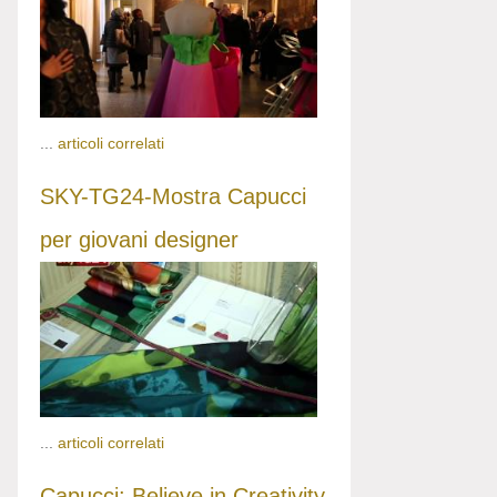
...
articoli correlati
SKY-TG24-Mostra Capucci
per giovani designer
...
articoli correlati
Capucci: Believe in Creativity