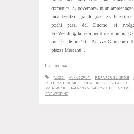
domenica 25 novembre, in un’ambientazio
incantevole di grande grazia e valore storic
pochi passi dal Duomo, si svolge
ForWedding, la fiera per il matrimonio. Da
ore 10 alle ore 20 il Palazzo Giureconsulti
piazza Mercanti...
SPOSARSI
ALESSI
ANNA CERUTI
FIERA PER GLI SPOSI
PER IL MATRIMONIO
FORWEDDING
FOTO PER IL
MATRIMONIO
PALAZZO GIURECONSULTI
SALONE
FORWEDDING