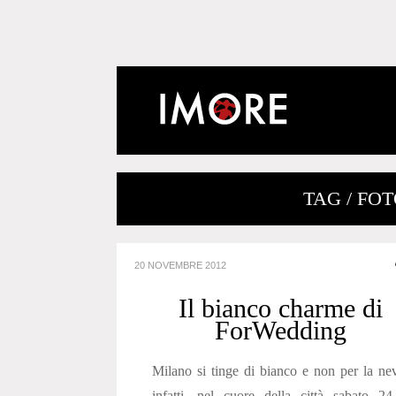
TAG / FO
20 NOVEMBRE 2012
Il bianco charme di
ForWedding
Milano si tinge di bianco e non per la ne
infatti, nel cuore della città sabato 2