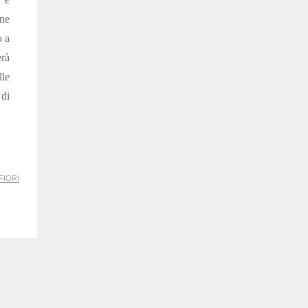
ne
o a
rà
lle
 di
FIORI