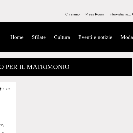
Chi siamo
Press Room
Intervistiamo… 
Home
Sfilate
Cultura
Eventi e notizie
Moda
TO PER IL MATRIMONIO
1592
ve,
4 e