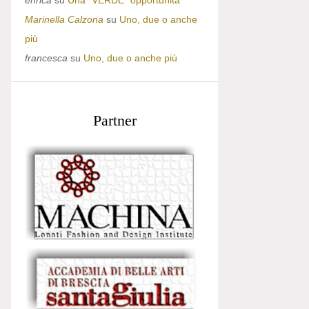
enrica
su
Una “VERDE” opportunità
Marinella Calzona
su
Uno, due o anche
più
francesca
su
Uno, due o anche più
Partner