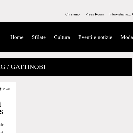
Chi siamo
Press Room
Intervistiamo… 
Home
Sfilate
Cultura
Eventi e notizie
Moda
G / GATTINOBI
2570
i
s
de
ni.