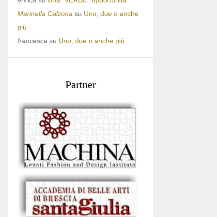
enrica
su
Una “VERDE” opportunità
Marinella Calzona
su
Uno, due o anche
più
francesca
su
Uno, due o anche più
Partner