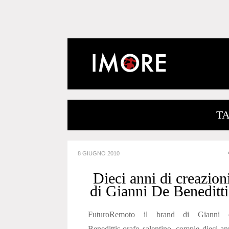
TA
8 GIUGNO 2010
Dieci anni di creazion
di Gianni De Beneditti
FuturoRemoto il brand di Gianni 
Benedittis orafo salentino, compie dieci an