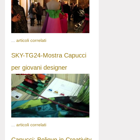
...
articoli correlati
SKY-TG24-Mostra Capucci
per giovani designer
...
articoli correlati
Capucci: Believe in Creativity