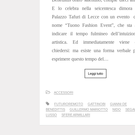
E lo celebra nella seicentesca dimora 
Palazzo Tafuri di Lecce con un evento d
nome “Tuono Fashion Event”, che sta 
indicare il tempo fulmineo dell’intuizi
artistica. Ed immediatamente viene 
chiedersi: ma esiste una forma verbale 
esprimere questo tempo del…
Leggi tutto
ACCESSORI
FUTUROREMOTO
GATTINOBI
GIANNI DE
BENEDITTIS
GUILLERMO MARIOTTO
NIDO
SEGAN
LUSSO
SFERE ARMILLARI