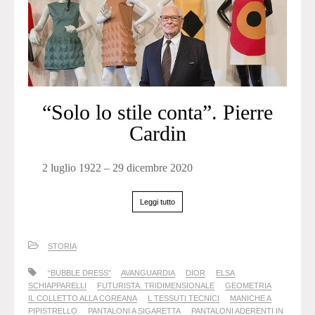
“Solo lo stile conta”. Pierre
Cardin
2 luglio 1922 – 29 dicembre 2020
Leggi tutto
STORIA
“BUBBLE DRESS”
AVANGUARDIA
DIOR
ELSA
SCHIAPPARELLI
FUTURISTA. TRIDIMENSIONALE
GEOMETRIA
IL COLLETTO ALLA COREANA
L TESSUTI TECNICI
MANICHE A
PIPISTRELLO
PANTALONI A SIGARETTA
PANTALONI ADERENTI IN