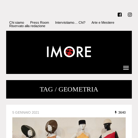
Chi siamo
Press Room
Intervistiamo… Chi?
Arte e Mestiere
Riservato alla redazione
TAG / GEOMETRIA
5 GENNAIO 2021
3640