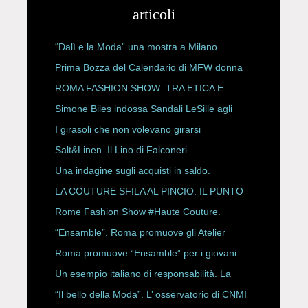
articoli
“Dalì e la Moda” una mostra a Milano
Prima Bozza del Calendario di MFW donna
P/E 2027
ROMA FASHION SHOW: TRA ETICA E
HAUTE COUTURE
Simone Biles indossa Sandali LeSille agli
ESPY Awards 2026
I girasoli che non volevano girarsi
Salt&Linen. Il Lino di Falconeri
Una indagine sugli acquisti in saldo.
LA COUTURE SFILA AL PINCIO. IL PUNTO
CON ALESSANDRO ONORATO E
Rome Fashion Show #Haute Couture.
ROBERTA ANGELILLI
“Ensamble”. Roma promuove gli Atelier
Storici
Roma promuove “Ensamble” per i giovani
Un esempio italiano di responsabilità. La
Rete Slow Fiber
“Il bello della Moda”. L’ osservatorio di CNMI