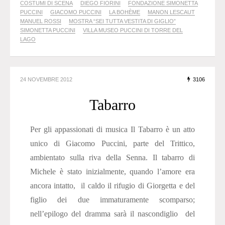
COSTUMI DI SCENA
DIEGO FIORINI
FONDAZIONE SIMONETTA
PUCCINI
GIACOMO PUCCINI
LA BOHÈME
MANON LESCAUT
MANUEL ROSSI
MOSTRA “SEI TUTTA VESTITA DI GIGLIO”
SIMONETTA PUCCINI
VILLA MUSEO PUCCINI DI TORRE DEL
LAGO
24 NOVEMBRE 2012
3106
Tabarro
Per gli appassionati di musica Il Tabarro è un atto
unico di Giacomo Puccini, parte del Trittico,
ambientato sulla riva della Senna. Il tabarro di
Michele è stato inizialmente, quando l’amore era
ancora intatto, il caldo il rifugio di Giorgetta e del
figlio dei due immaturamente scomparso;
nell’epilogo del dramma sarà il nascondiglio del