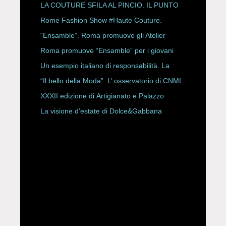
LA COUTURE SFILA AL PINCIO. IL PUNTO
CON ALESSANDRO ONORATO E
Rome Fashion Show #Haute Couture.
ROBERTA ANGELILLI
“Ensamble”. Roma promuove gli Atelier
Storici
Roma promuove “Ensamble” per i giovani
Un esempio italiano di responsabilità. La
Rete Slow Fiber
“Il bello della Moda”. L’ osservatorio di CNMI
XXXII edizione di Artigianato e Palazzo
La visione d’estate di Dolce&Gabbana