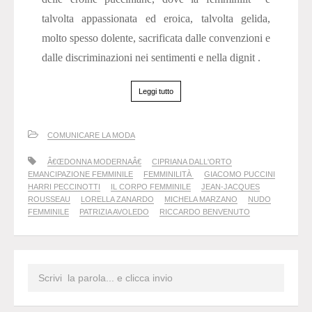
talvolta appassionata ed eroica, talvolta gelida,
molto spesso dolente, sacrificata dalle convenzioni e
dalle discriminazioni nei sentimenti e nella dignit .
Leggi tutto
COMUNICARE LA MODA
Â€ŒDONNA MODERNAÂ€
CIPRIANA DALL'ORTO
EMANCIPAZIONE FEMMINILE
FEMMINILITÀ
GIACOMO PUCCINI
HARRI PECCINOTTI
IL CORPO FEMMINILE
JEAN-JACQUES
ROUSSEAU
LORELLA ZANARDO
MICHELA MARZANO
NUDO
FEMMINILE
PATRIZIA AVOLEDO
RICCARDO BENVENUTO