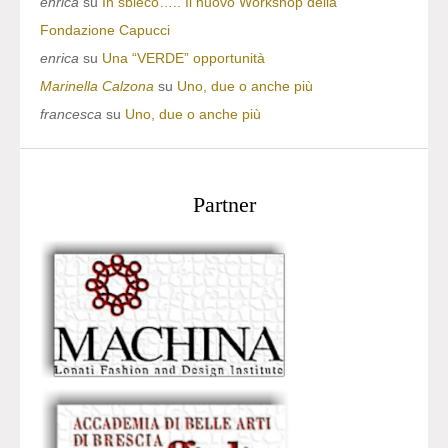
enrica
su
In sbieco….. Il nuovo Workshop della
Fondazione Capucci
enrica
su
Una “VERDE” opportunità
Marinella Calzona
su
Uno, due o anche più
francesca
su
Uno, due o anche più
Partner