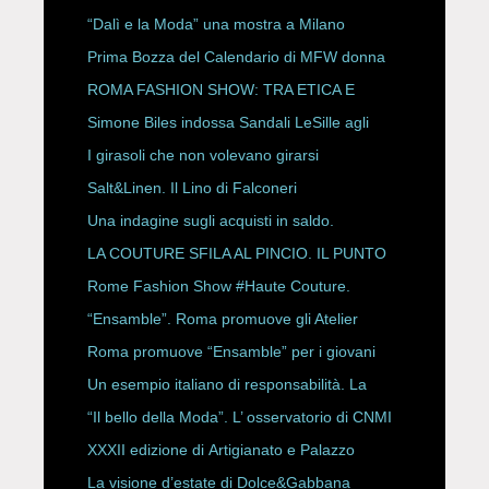
“Dalì e la Moda” una mostra a Milano
Prima Bozza del Calendario di MFW donna
P/E 2027
ROMA FASHION SHOW: TRA ETICA E
HAUTE COUTURE
Simone Biles indossa Sandali LeSille agli
ESPY Awards 2026
I girasoli che non volevano girarsi
Salt&Linen. Il Lino di Falconeri
Una indagine sugli acquisti in saldo.
LA COUTURE SFILA AL PINCIO. IL PUNTO
CON ALESSANDRO ONORATO E
Rome Fashion Show #Haute Couture.
ROBERTA ANGELILLI
“Ensamble”. Roma promuove gli Atelier
Storici
Roma promuove “Ensamble” per i giovani
Un esempio italiano di responsabilità. La
Rete Slow Fiber
“Il bello della Moda”. L’ osservatorio di CNMI
XXXII edizione di Artigianato e Palazzo
La visione d’estate di Dolce&Gabbana