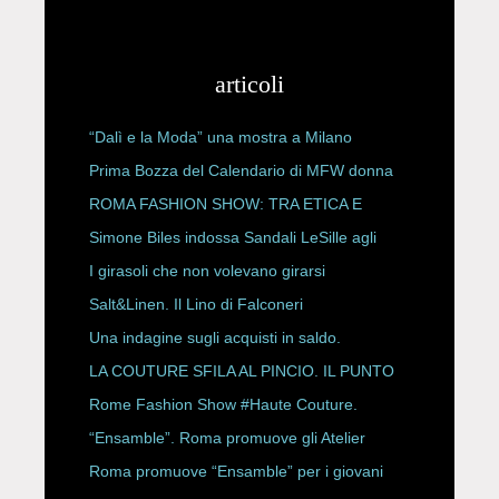
articoli
“Dalì e la Moda” una mostra a Milano
Prima Bozza del Calendario di MFW donna
P/E 2027
ROMA FASHION SHOW: TRA ETICA E
HAUTE COUTURE
Simone Biles indossa Sandali LeSille agli
ESPY Awards 2026
I girasoli che non volevano girarsi
Salt&Linen. Il Lino di Falconeri
Una indagine sugli acquisti in saldo.
LA COUTURE SFILA AL PINCIO. IL PUNTO
CON ALESSANDRO ONORATO E
Rome Fashion Show #Haute Couture.
ROBERTA ANGELILLI
“Ensamble”. Roma promuove gli Atelier
Storici
Roma promuove “Ensamble” per i giovani