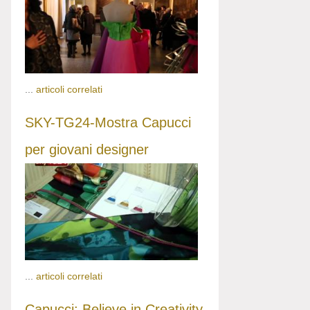
...
articoli correlati
SKY-TG24-Mostra Capucci
per giovani designer
...
articoli correlati
Capucci: Believe in Creativity