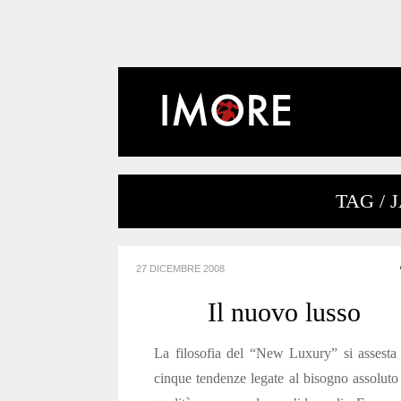
TAG / 
27 DICEMBRE 2008
Il nuovo lusso
La filosofia del “New Luxury” si assesta
cinque tendenze legate al bisogno assoluto