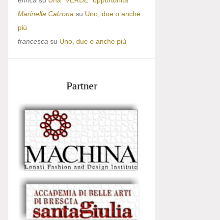
enrica
su
Una “VERDE” opportunità
Marinella Calzona
su
Uno, due o anche
più
francesca
su
Uno, due o anche più
Partner