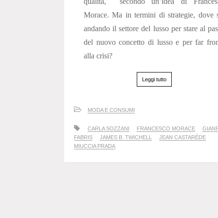
qualità, secondo un’idea di Frances
Morace. Ma in termini di strategie, dove 
andando il settore del lusso per stare al pa
del nuovo concetto di lusso e per far fro
alla crisi?
Leggi tutto
MODA E CONSUMI
CARLA SOZZANI
FRANCESCO MORACE
GIAN
FABRIS
JAMES B. TWICHELL
JEAN CASTARÉDE
MIUCCIA PRADA