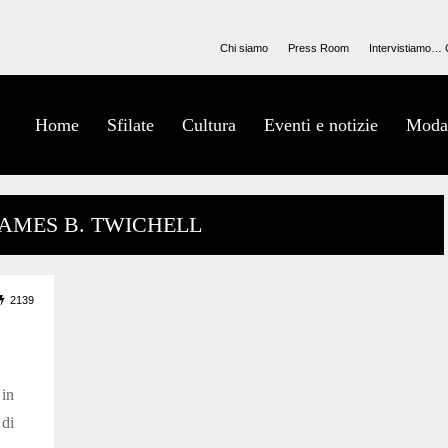
Chi siamo
Press Room
Intervistiamo… 
Home
Sfilate
Cultura
Eventi e notizie
Moda
JAMES B. TWICHELL
2139
 in
 di