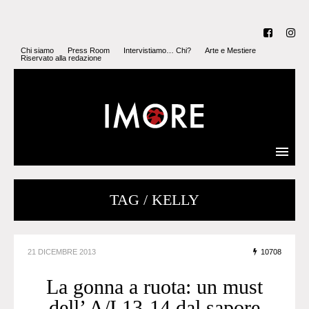
Chi siamo
Press Room
Intervistiamo… Chi?
Arte e Mestiere
Riservato alla redazione
TAG / KELLY
21 DICEMBRE 2013
10708
La gonna a ruota: un must
dell’ A/I 13-14 dal sapore