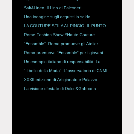
Salt&Linen. Il Lino di Falconeri
Una indagine sugli acquisti in saldo.
LA COUTURE SFILA AL PINCIO. IL PUNTO
CON ALESSANDRO ONORATO E
Rome Fashion Show #Haute Couture.
ROBERTA ANGELILLI
“Ensamble”. Roma promuove gli Atelier
Storici
Roma promuove “Ensamble” per i giovani
Un esempio italiano di responsabilità. La
Rete Slow Fiber
“Il bello della Moda”. L’ osservatorio di CNMI
XXXII edizione di Artigianato e Palazzo
La visione d’estate di Dolce&Gabbana