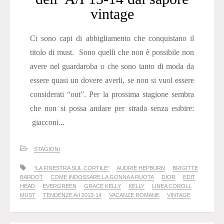
vintage
Ci sono capi di abbigliamento che conquistano il
titolo di must. Sono quelli che non è possibile non
avere nel guardaroba o che sono tanto di moda da
essere quasi un dovere averli, se non si vuol essere
considerati “out”. Per la prossima stagione sembra
che non si possa andare per strada senza esibire:
giacconi...
STAGIONI
“LA FINESTRA SUL CORTILE”
AUDRIE HEPBURN
BRIGITTE
BARDOT
COME INDOSSARE LA GONNA A RUOTA
DIOR
EDIT
HEAD
EVERGREEN
GRACE KELLY
KELLY
LINEA COROLL
MUST
TENDENZE A/I 2013-14
VACANZE ROMANE
VINTAGE