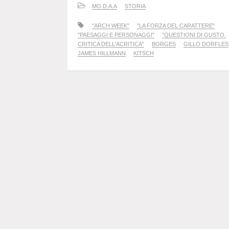
MO.D.A.A
STORIA
"ARCH WEEK"
"LA FORZA DEL CARATTERE"
"PAESAGGI E PERSONAGGI"
"QUESTIONI DI GUSTO.
CRITICA DELL'ACRITICA"
BORGES
GILLO DORFLES
JAMES HILLMANN
KITSCH