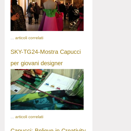
...
articoli correlati
SKY-TG24-Mostra Capucci
per giovani designer
...
articoli correlati
Capucci: Believe in Creativity