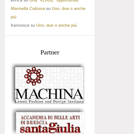
enrica
su
Una “VERDE” opportunità
Marinella Calzona
su
Uno, due o anche
più
francesca
su
Uno, due o anche più
Partner