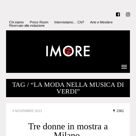
Chi siamo
Press Room
Intervistiamo… Chi?
Arte e Mestiere
Riservato alla redazione
TAG / “LA MODA NELLA MUSICA DI
VERDI”
3 NOVEMBRE 2013
2361
Tre donne in mostra a
Milano.