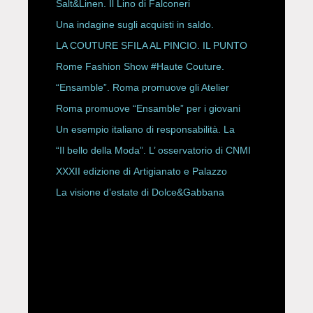
Salt&Linen. Il Lino di Falconeri
Una indagine sugli acquisti in saldo.
LA COUTURE SFILA AL PINCIO. IL PUNTO
CON ALESSANDRO ONORATO E
Rome Fashion Show #Haute Couture.
ROBERTA ANGELILLI
“Ensamble”. Roma promuove gli Atelier
Storici
Roma promuove “Ensamble” per i giovani
Un esempio italiano di responsabilità. La
Rete Slow Fiber
“Il bello della Moda”. L’ osservatorio di CNMI
XXXII edizione di Artigianato e Palazzo
La visione d’estate di Dolce&Gabbana