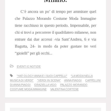
C’è ancora un po’ di tempo per ammirare quel
che Palazzo Morando Costume Moda Immagine
tiene racchiuso in questo periodo. Impensabile, per
chi si trovi a percorrere il quadrilatero milanese, non
entrare dai due accessi -via Sant’Andrea, 6 e via
Bagutta, 24- in modo da poter gustare tre veri
“gioielli” per gli occhi...
EVENTI E NOTIZIE
"HAT-OLOGY ANNA E I SUOI CAPPELLI"
"LA MODA NELLA
MUSICA DI VERDI"
"VERDI IN SCENA"
ANNA PIAGGI
CAPPELLINI
DI ANNA PIAGGI
GRAZIELLA VIGO
PALAZZO MORANDO
COSTUME MODA IMMAGINE
VALENTINA CORTESE