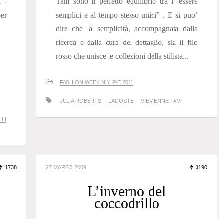
i -
Tam sono il perfetto equilibrio tra l’ essere
per
semplici e al tempo stesso unici” . E si puo’
dire che la semplicità, accompagnata dalla
ricerca e dalla cura del dettaglio, sia il filo
rosso che unisce le collezioni della stilista...
FASHION WEEK N.Y. P\E 2011
JULIA ROBERTS
LACOSTE
VIEVIENNE TAM
LLI
1738
27 MARZO 2009
3190
L’inverno del
coccodrillo