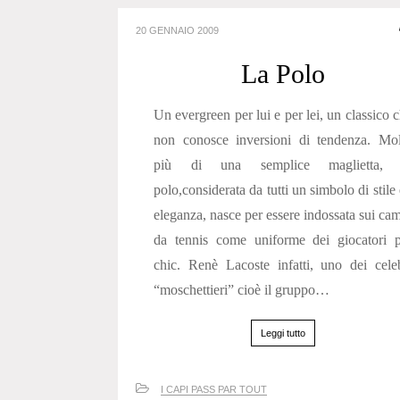
20 GENNAIO 2009
La Polo
Un evergreen per lui e per lei, un classico 
non conosce inversioni di tendenza. Mol
più di una semplice maglietta, 
polo,considerata da tutti un simbolo di stile
eleganza, nasce per essere indossata sui ca
da tennis come uniforme dei giocatori p
chic. Renè Lacoste infatti, uno dei cele
“moschettieri” cioè il gruppo…
Leggi tutto
I CAPI PASS PAR TOUT