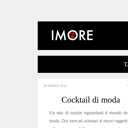
T
28 MARZO 2012
Cocktail di moda
Un mix di notizie riguardanti il mondo de
moda. Dai mercati azionari ai nuovi oggetti