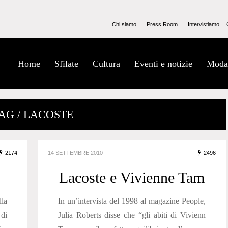
Chi siamo
Press Room
Intervistiamo… 
Home
Sfilate
Cultura
Eventi e notizie
Moda
AG / LACOSTE
2174
14 SETTEMBRE 2010
2496
Lacoste e Vivienne Tam
lla
In un’intervista del 1998 al magazine People,
 di
Julia Roberts disse che “gli abiti di Vivienn