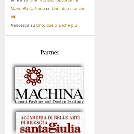
enrica
su
Una “VERDE” opportunità
Marinella Calzona
su
Uno, due o anche
più
francesca
su
Uno, due o anche più
Partner