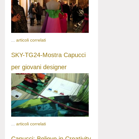
...
articoli correlati
SKY-TG24-Mostra Capucci
per giovani designer
...
articoli correlati
Capucci: Believe in Creativity