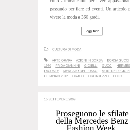
culto - immancabili per i veri appassionat
passando per fiere ed eventi. Un articolo 
vivere la moda a 360 gradi.
Leggi tutto
CULTURA DI MODA
ARTE ORAFA
AZIONI IN BORSA
BORSA GUCCI
1970
FRIDA GIANNINI
GIOIELLI
GUCCI
HERMÉS
LACOSTE
MERCATO DEL LUSSO
MOSTRE DI GIOIE
OLIMPIADI 2012
ORAFO
OROAREZZO
POLO
15 SETTEMBRE 2009
Proseguono le sfilate
della Mercedes Benz
Fashion Week.