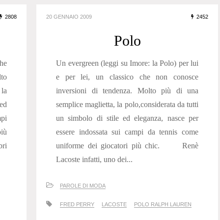
2808
20 GENNAIO 2009
2452
Polo
che
Un evergreen (leggi su Imore: la Polo) per lui
to
e per lei, un classico che non conosce
la
inversioni di tendenza. Molto più di una
 ed
semplice maglietta, la polo,considerata da tutti
mpi
un simbolo di stile ed eleganza, nasce per
iù
essere indossata sui campi da tennis come
bri
uniforme dei giocatori più chic. Renè
Lacoste infatti, uno dei...
PAROLE DI MODA
FRED PERRY
LACOSTE
POLO RALPH LAUREN