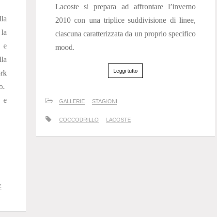
Lacoste si prepara ad affrontare l’inverno
la
2010 con una triplice suddivisione di linee,
 la
ciascuna caratterizzata da un proprio specifico
 e
mood.
lla
Leggi tutto
rk
o.
 e
GALLERIE
STAGIONI
COCCODRILLO
LACOSTE
Z