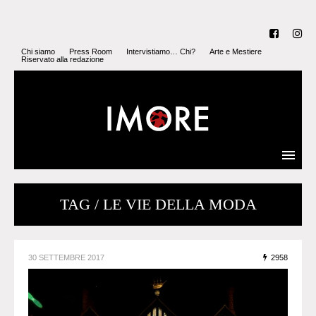
Chi siamo
Press Room
Intervistiamo… Chi?
Arte e Mestiere
Riservato alla redazione
TAG / LE VIE DELLA MODA
30 SETTEMBRE 2017
2958