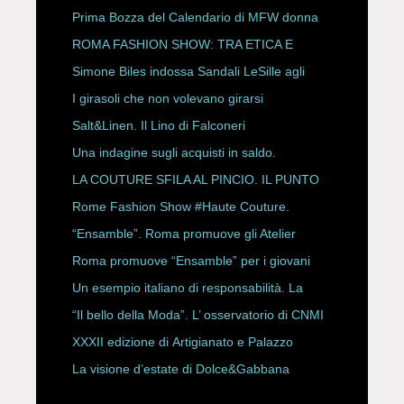
Prima Bozza del Calendario di MFW donna
P/E 2027
ROMA FASHION SHOW: TRA ETICA E
HAUTE COUTURE
Simone Biles indossa Sandali LeSille agli
ESPY Awards 2026
I girasoli che non volevano girarsi
Salt&Linen. Il Lino di Falconeri
Una indagine sugli acquisti in saldo.
LA COUTURE SFILA AL PINCIO. IL PUNTO
CON ALESSANDRO ONORATO E
Rome Fashion Show #Haute Couture.
ROBERTA ANGELILLI
“Ensamble”. Roma promuove gli Atelier
Storici
Roma promuove “Ensamble” per i giovani
Un esempio italiano di responsabilità. La
Rete Slow Fiber
“Il bello della Moda”. L’ osservatorio di CNMI
XXXII edizione di Artigianato e Palazzo
La visione d’estate di Dolce&Gabbana