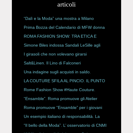
articoli
“Dalì e la Moda” una mostra a Milano
Prima Bozza del Calendario di MFW donna
P/E 2027
ROMA FASHION SHOW: TRA ETICA E
HAUTE COUTURE
Simone Biles indossa Sandali LeSille agli
ESPY Awards 2026
I girasoli che non volevano girarsi
Salt&Linen. Il Lino di Falconeri
Una indagine sugli acquisti in saldo.
LA COUTURE SFILA AL PINCIO. IL PUNTO
CON ALESSANDRO ONORATO E
Rome Fashion Show #Haute Couture.
ROBERTA ANGELILLI
“Ensamble”. Roma promuove gli Atelier
Storici
Roma promuove “Ensamble” per i giovani
Un esempio italiano di responsabilità. La
Rete Slow Fiber
“Il bello della Moda”. L’ osservatorio di CNMI