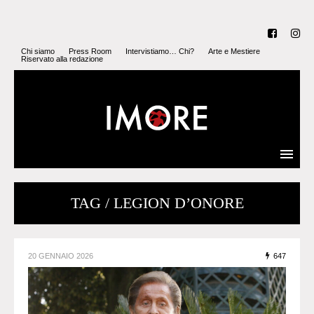
Chi siamo
Press Room
Intervistiamo… Chi?
Arte e Mestiere
Riservato alla redazione
TAG / LEGION D’ONORE
20 GENNAIO 2026
647