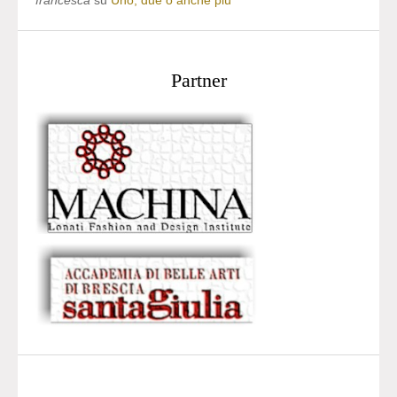
francesca
su
Uno, due o anche più
Partner