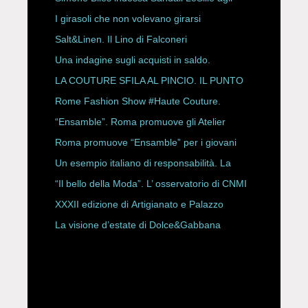
ESPY Awards 2026
I girasoli che non volevano girarsi
Salt&Linen. Il Lino di Falconeri
Una indagine sugli acquisti in saldo.
LA COUTURE SFILA AL PINCIO. IL PUNTO
CON ALESSANDRO ONORATO E
Rome Fashion Show #Haute Couture.
ROBERTA ANGELILLI
“Ensamble”. Roma promuove gli Atelier
Storici
Roma promuove “Ensamble” per i giovani
Un esempio italiano di responsabilità. La
Rete Slow Fiber
“Il bello della Moda”. L’ osservatorio di CNMI
XXXII edizione di Artigianato e Palazzo
La visione d’estate di Dolce&Gabbana