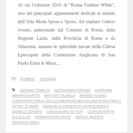
Al via l’edizione 2010 di “Roma Fashion White”,
uno dei principali appuntamenti dedicati al mondo
dell’Alta Moda Sposa e Sposo. Ad ospitare l’atteso
evento, patrocinato dal Comune di Roma, dalla
Regione Lazio, dalla Provincia di Roma e da
Altaroma, saranno le splendide navate della Chiesa
Episcopale della Comunione Anglicana di San
Paolo Entro le Mura....
IN BREVE
SPOSARSI
ADRIANO FRANCHI
ALESSANDRA FERRARI
ALTAROMA
ANNARITA MATTEI
ANTONIO FALANGA
BRANDO GIORGI
CHIESA EPISCOPALE DELLA COMUNIONE ANGLIACANA DI SAN PAOLO
ENTRO LE MURA
EMANUELA CORDERO DI MONTEZEMOLO
GEMELLE DONATO
GIANNI ALVINO BY FEFI
GIORGIA WURTH
M.O.D.A LA7
ROMA FASHION WHITE
SERGIO VALENTE
VINCENZO MERLI