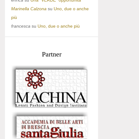
enrica
su
Una “VERDE” opportunità
Marinella Calzona
su
Uno, due o anche
più
francesca
su
Uno, due o anche più
Partner