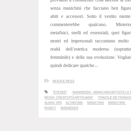
senza manichini che facciano ben figura
abiti e accessori. Sotto il vestito nien
commenterebbe qualcuno. Misterios
metafisici, snelli ed essenziali, quei figur
neutri ed impersonali raccontano molto 
realtà dell’estetica moderna (soprattut
femminile) e della sua evoluzione. Vogli
quindi dedicare qualche...
MODA E MODI
“EYESEE”
“MANNEKEN - MANICHINI ARTISTICI E 
MODA: CREATIVITÀ ARTIGIANA”
“PIAVOLE DE FRANZA
ALMAX SPA
ALTAROMA
MANICHINI
MANICHINI-
ROBOT
MANNEKEN