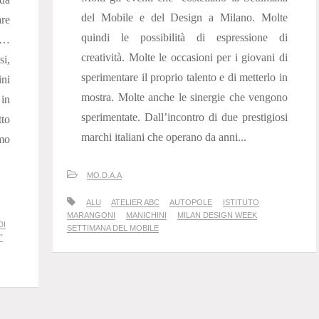
del Mobile e del Design a Milano. Molte
re
quindi le possibilità di espressione di
te…
creatività. Molte le occasioni per i giovani di
i,
sperimentare il proprio talento e di metterlo in
ini
mostra. Molte anche le sinergie che vengono
in
sperimentate. Dall’incontro di due prestigiosi
to
marchi italiani che operano da anni...
amo
MO.D.A.A
ALU
ATELIER ABC
AUTOPOLE
ISTITUTO
MARANGONI
MANICHINI
MILAN DESIGN WEEK
DI
SETTIMANA DEL MOBILE
”