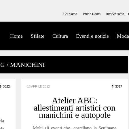
Chi siamo
Press Room
Intervistiamo… 
Home
Sfilate
Cultura
Eventi e notizie
Moda
G / MANICHINI
3622
18 APRILE 2012
3317
Atelier ABC:
allestimenti artistici con
manichini e autopole
Ma
Molti gli eventi che costellano la Settimana
oda