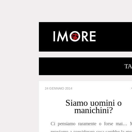
TA
24 GENNAIO 2014
Siamo uomini o
manichini?
Ci pensiamo raramente o forse mai… 
proviamo a considerare cosa sarebbe la m