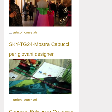
...
articoli correlati
SKY-TG24-Mostra Capucci
per giovani designer
...
articoli correlati
Capucci: Believe in Creativity