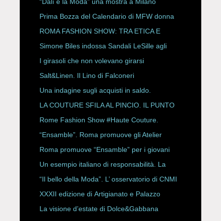
“Dalì e la Moda” una mostra a Milano
Prima Bozza del Calendario di MFW donna
P/E 2027
ROMA FASHION SHOW: TRA ETICA E
HAUTE COUTURE
Simone Biles indossa Sandali LeSille agli
ESPY Awards 2026
I girasoli che non volevano girarsi
Salt&Linen. Il Lino di Falconeri
Una indagine sugli acquisti in saldo.
LA COUTURE SFILA AL PINCIO. IL PUNTO
CON ALESSANDRO ONORATO E
Rome Fashion Show #Haute Couture.
ROBERTA ANGELILLI
“Ensamble”. Roma promuove gli Atelier
Storici
Roma promuove “Ensamble” per i giovani
Un esempio italiano di responsabilità. La
Rete Slow Fiber
“Il bello della Moda”. L’ osservatorio di CNMI
XXXII edizione di Artigianato e Palazzo
La visione d’estate di Dolce&Gabbana