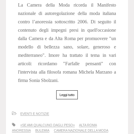
La Camera della Moda ricorda il Manifesto
nazionale di autoregolazione della moda italiana
contro l’anoressia sottoscritto 2006. Di seguito il
contenuto degli impegni presi in quell'occasione
dalla Camera e da Alta Roma per promuovere "un
modello di bellezza sano, solare, generoso e
mediterraneo". Imore ha trattato il tema in vari
articoli: ricordamo "Farfalle pensanti" con
l'intervista alla filosofa romana Michela Marzano a
firma Sonia Sbolzani.
Leggi tutto
EVENTI E NOTIZIE
«SE AMI QUALCUNO DAGLI PESO»
ALTA ROMA
ANORESSIA
BULEMIA
CAMERA NAZIONALE DELLA MODA