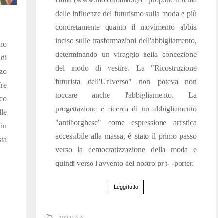
delle influenze del futurismo sulla moda e più
concretamente quanto il movimento abbia
inciso sulle trasformazioni dell'abbigliamento,
ano
determinando un viraggio nella concezione
di
del modo di vestire. La "Ricostruzione
zo
futurista dell'Universo" non poteva non
fre
toccare anche l'abbigliamento. La
cco
progettazione e ricerca di un abbigliamento
lle
"antiborghese" come espressione artistica
 in
accessibile alla massa, è stato il primo passo
sta
verso la democratizzazione della moda e
quindi verso l'avvento del nostro prªt- -porter.
Leggi tutto
MO.D.A.A