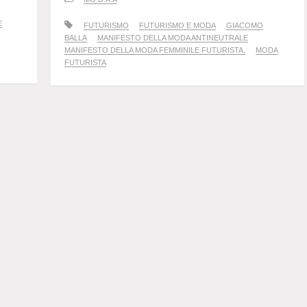
E
FUTURISMO
FUTURISMO E MODA
GIACOMO
BALLA
MANIFESTO DELLA MODA ANTINEUTRALE
MANIFESTO DELLA MODA FEMMINILE FUTURISTA.
MODA
FUTURISTA