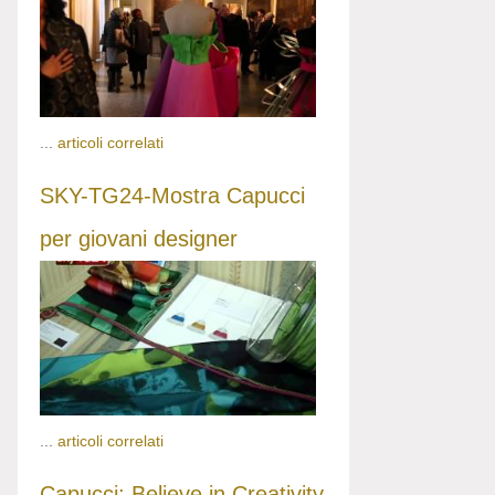
...
articoli correlati
SKY-TG24-Mostra Capucci
per giovani designer
...
articoli correlati
Capucci: Believe in Creativity