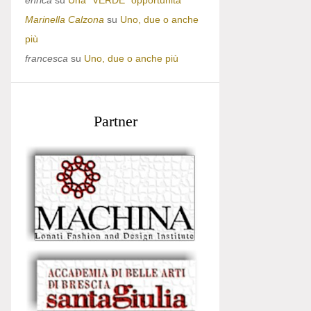
enrica
su
Una “VERDE” opportunità
Marinella Calzona
su
Uno, due o anche
più
francesca
su
Uno, due o anche più
Partner