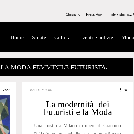
Chi siamo
Press Room
Intervistiamo… 
Home
Sfilate
Cultura
Eventi e notizie
Moda
LLA MODA FEMMINILE FUTURISTA.
12682
10 APRILE 2008
70
La modernità dei
Futuristi e la Moda
Una mostra a Milano di opere di Giacomo
Balla (www.mostraballa.it) ci propone il tema