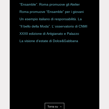
ROBERTA ANGELILLI
“Ensamble”. Roma promuove gli Atelier
Storici
Roma promuove “Ensamble” per i giovani
Un esempio italiano di responsabilità. La
Rete Slow Fiber
“Il bello della Moda”. L’ osservatorio di CNMI
XXXII edizione di Artigianato e Palazzo
La visione d’estate di Dolce&Gabbana
Torna su