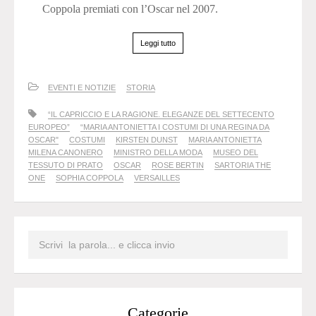
Coppola premiati con l’Oscar nel 2007.
Leggi tutto
EVENTI E NOTIZIE
STORIA
“IL CAPRICCIO E LA RAGIONE. ELEGANZE DEL SETTECENTO
EUROPEO”
“MARIA ANTONIETTA I COSTUMI DI UNA REGINA DA
OSCAR"
COSTUMI
KIRSTEN DUNST
MARIA ANTONIETTA
MILENA CANONERO
MINISTRO DELLA MODA
MUSEO DEL
TESSUTO DI PRATO
OSCAR
ROSE BERTIN
SARTORIA THE
ONE
SOPHIA COPPOLA
VERSAILLES
Categorie