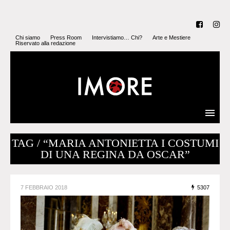
Chi siamo
Press Room
Intervistiamo… Chi?
Arte e Mestiere
Riservato alla redazione
TAG / “MARIA ANTONIETTA I COSTUMI
DI UNA REGINA DA OSCAR”
7 FEBBRAIO 2018
5307