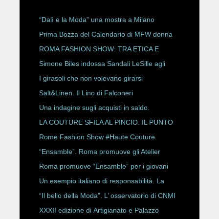
“Dalì e la Moda” una mostra a Milano
Prima Bozza del Calendario di MFW donna
P/E 2027
ROMA FASHION SHOW: TRA ETICA E
HAUTE COUTURE
Simone Biles indossa Sandali LeSille agli
ESPY Awards 2026
I girasoli che non volevano girarsi
Salt&Linen. Il Lino di Falconeri
Una indagine sugli acquisti in saldo.
LA COUTURE SFILA AL PINCIO. IL PUNTO
CON ALESSANDRO ONORATO E
Rome Fashion Show #Haute Couture.
ROBERTA ANGELILLI
“Ensamble”. Roma promuove gli Atelier
Storici
Roma promuove “Ensamble” per i giovani
Un esempio italiano di responsabilità. La
Rete Slow Fiber
“Il bello della Moda”. L’ osservatorio di CNMI
XXXII edizione di Artigianato e Palazzo