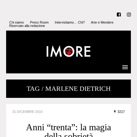
Chi siamo
Press Room
Intervistiamo… Chi?
Arte e Mestiere
Riservato alla redazione
TAG / MARLENE DIETRICH
31 DICEMBRE 2015
3217
Anni “trenta”: la magia
della sobrietà