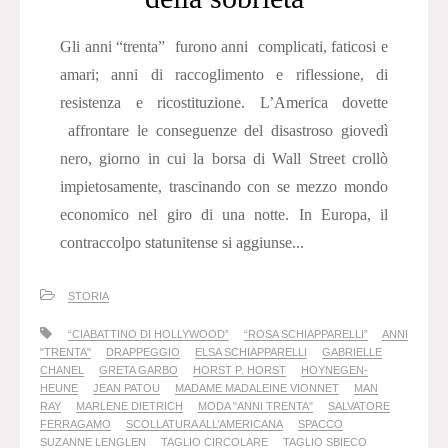
Gli anni “trenta” furono anni complicati, faticosi e
amari; anni di raccoglimento e riflessione, di
resistenza e ricostituzione. L’America dovette
affrontare le conseguenze del disastroso giovedì
nero, giorno in cui la borsa di Wall Street crollò
impietosamente, trascinando con se mezzo mondo
economico nel giro di una notte. In Europa, il
contraccolpo statunitense si aggiunse...
STORIA
“CIABATTINO DI HOLLYWOOD”
“ROSA SCHIAPPARELLI”
ANNI
"TRENTA"
DRAPPEGGIO
ELSA SCHIAPPARELLI
GABRIELLE
CHANEL
GRETA GARBO
HORST P. HORST
HOYNEGEN-
HEUNE
JEAN PATOU
MADAME MADALEINE VIONNET
MAN
RAY
MARLENE DIETRICH
MODA "ANNI TRENTA"
SALVATORE
FERRAGAMO
SCOLLATURA ALL’AMERICANA
SPACCO
SUZANNE LENGLEN
TAGLIO CIRCOLARE
TAGLIO SBIECO