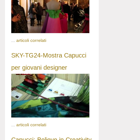
...
articoli correlati
SKY-TG24-Mostra Capucci
per giovani designer
...
articoli correlati
Capucci: Believe in Creativity