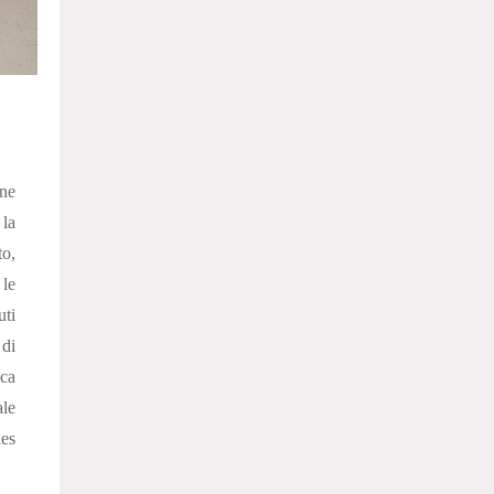
one
la
o,
 le
uti
 di
ica
ale
es