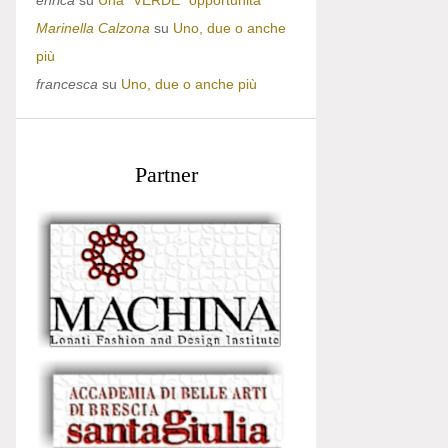
enrica
su
Una “VERDE” opportunità
Marinella Calzona
su
Uno, due o anche
più
francesca
su
Uno, due o anche più
Partner