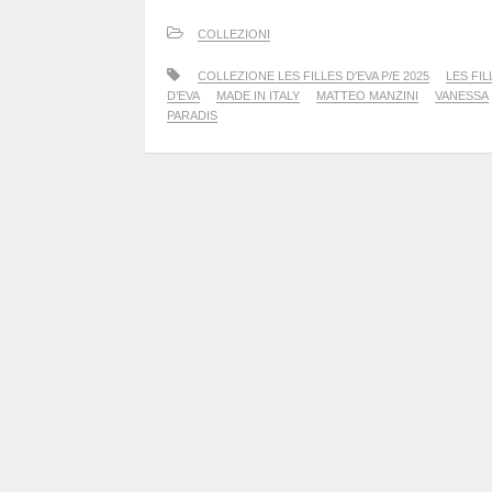
COLLEZIONI
COLLEZIONE LES FILLES D'EVA P/E 2025
LES FIL
D’EVA
MADE IN ITALY
MATTEO MANZINI
VANESSA
PARADIS