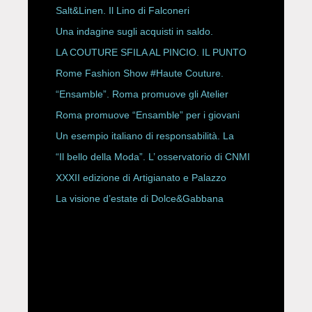
Salt&Linen. Il Lino di Falconeri
Una indagine sugli acquisti in saldo.
LA COUTURE SFILA AL PINCIO. IL PUNTO
CON ALESSANDRO ONORATO E
Rome Fashion Show #Haute Couture.
ROBERTA ANGELILLI
“Ensamble”. Roma promuove gli Atelier
Storici
Roma promuove “Ensamble” per i giovani
Un esempio italiano di responsabilità. La
Rete Slow Fiber
“Il bello della Moda”. L’ osservatorio di CNMI
XXXII edizione di Artigianato e Palazzo
La visione d’estate di Dolce&Gabbana