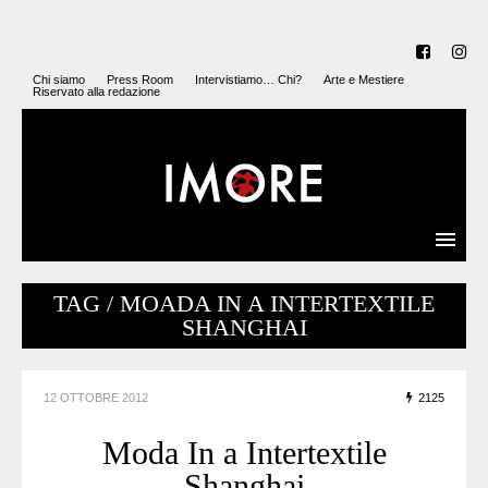
Chi siamo
Press Room
Intervistiamo… Chi?
Arte e Mestiere
Riservato alla redazione
TAG / MOADA IN A INTERTEXTILE
SHANGHAI
12 OTTOBRE 2012
2125
Moda In a Intertextile
Shanghai