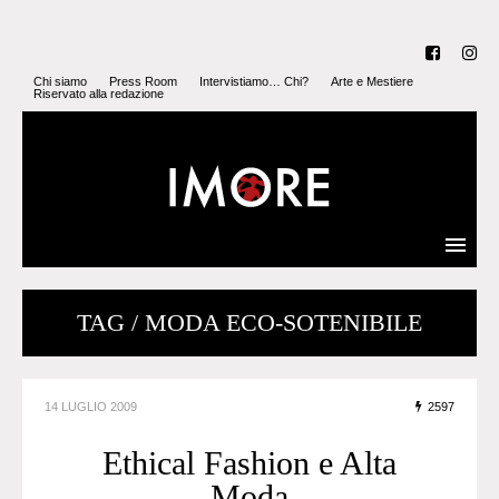
Chi siamo
Press Room
Intervistiamo… Chi?
Arte e Mestiere
Riservato alla redazione
TAG / MODA ECO-SOTENIBILE
14 LUGLIO 2009
2597
Ethical Fashion e Alta
Moda