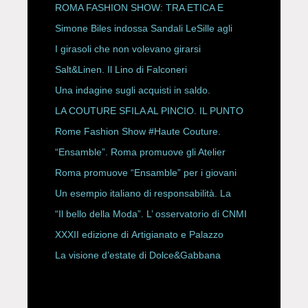
P/E 2027
ROMA FASHION SHOW: TRA ETICA E
HAUTE COUTURE
Simone Biles indossa Sandali LeSille agli
ESPY Awards 2026
I girasoli che non volevano girarsi
Salt&Linen. Il Lino di Falconeri
Una indagine sugli acquisti in saldo.
LA COUTURE SFILA AL PINCIO. IL PUNTO
CON ALESSANDRO ONORATO E
Rome Fashion Show #Haute Couture.
ROBERTA ANGELILLI
“Ensamble”. Roma promuove gli Atelier
Storici
Roma promuove “Ensamble” per i giovani
Un esempio italiano di responsabilità. La
Rete Slow Fiber
“Il bello della Moda”. L’ osservatorio di CNMI
XXXII edizione di Artigianato e Palazzo
La visione d’estate di Dolce&Gabbana