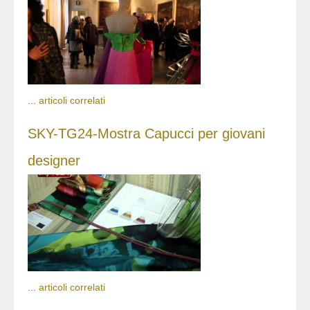
...
articoli correlati
SKY-TG24-Mostra Capucci per giovani
designer
...
articoli correlati